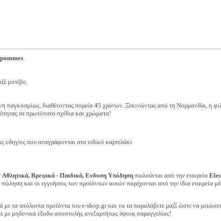
 pommes
.
ιζέ μοτίβο.
η παγκοσμίως, διαθέτοντας πορεία 45 χρόνων. Ξεκινώντας από τη Νορμανδία, η φιλο
ιότητας σε πρωτότυπα σχέδια και χρώματα!
 οδηγίες που αναγράφονται στο ειδικό καρτελάκι
ν
Αθλητικά, Βρεφικά - Παιδικά, Ενδυση Υπόδηση
πωλούνται από την εταιρεία
Ele
ν πώληση και οι εγγυήσεις των προϊόντων αυτών παρέχονται από την ίδια εταιρεία μέ
ά με τα υπόλοιπα προϊόντα του e-shop.gr και να τα παραλάβετε μαζί ώστε να μειώσε
t με μηδενικά έξοδα αποστολής ανεξαρτήτως ύψους παραγγελίας!