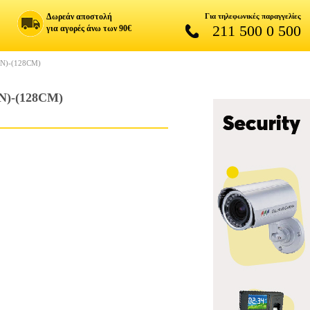
Δωρεάν αποστολή
Για τηλεφωνικές παραγγελίες
211 500 0 500
για αγορές άνω των 90€
Ν)-(128CM)
)-(128CM)