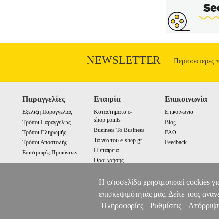
pommes. Με ρυθμιζόμενες ράντες. Είνα
pommes είναι αναγνωρισμένη παγκοσμίω
αγόρα ρούχων από υλικά εξαιρε
πλύσης>Ακολουθήστε τις οδηγίες που
Παιδικά, Ενδυση Υπόδηση πωλούνται από
και οι εγγυήσεις των προϊόντων αυτών πα
συνδυάσετε τα προϊόντα αυτά με τα υπό
NEWSLETTER
Περισσότερες 
παραλάβετε από οποιοδήποτε esho
Παραγγελίες
Εταιρία
Επικοινωνία
Εξέλιξη Παραγγελίας
Καταστήματα e-
Επικοινωνία
shop points
Τρόποι Παραγγελίας
Blog
Business To Business
Τρόποι Πληρωμής
FAQ
Τα νέα του e-shop.gr
Τρόποι Αποστολής
Feedback
Η εταιρεία
Επιστροφές Προιόντων
Οροι χρήσης
Cookies
Η ιστοσελίδα χρησιμοποιεί cookies γι
επισκεψιμότητάς μας. Δείτε τους αναν
Πληροφορίες
Ρυθμίσεις
Απόρριψ