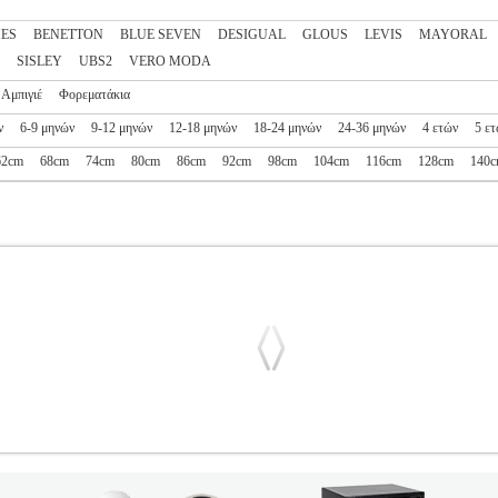
ES
BENETTON
BLUE SEVEN
DESIGUAL
GLOUS
LEVIS
MAYORAL
SISLEY
UBS2
VERO MODA
Αμπιγιέ
Φορεματάκια
ν
6-9 μηνών
9-12 μηνών
12-18 μηνών
18-24 μηνών
24-36 μηνών
4 ετών
5 ε
62cm
68cm
74cm
80cm
86cm
92cm
98cm
104cm
116cm
128cm
140
ΟΖ ΜΕΤΑΛΛΙΖΕ (7-8 ΕΤΩΝ)-(128CM)
PL1.152056491
PL1.15205
-ΦΟΡΕΜΑΤΑΚΙΑ •3 POMMES στην κατηγορία ΚΟΡΙΤΣΙ-ΦΟΡΕΜΑΤΑΚΙΑ