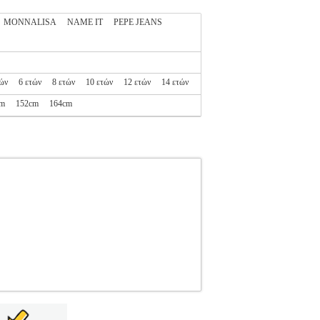
MONNALISA
NAME IT
PEPE JEANS
τών
6 ετών
8 ετών
10 ετών
12 ετών
14 ετών
cm
152cm
164cm
6491
3 POMMES
3 POMMES
ΚΟΡΙΤΣΙ-
 Φόρεμα με την υπογραφή της εταιρείας 3