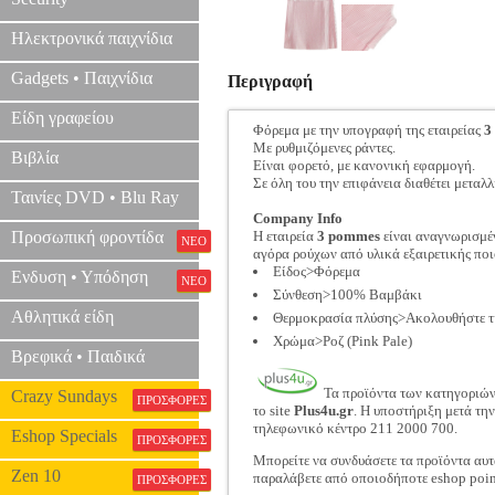
Ηλεκτρονικά παιχνίδια
Gadgets • Παιχνίδια
Περιγραφή
Είδη γραφείου
Φόρεμα με την υπογραφή της εταιρείας
3
Με ρυθμιζόμενες ράντες.
Βιβλία
Είναι φορετό, με κανονική εφαρμογή.
Σε όλη του την επιφάνεια διαθέτει μεταλλ
Ταινίες DVD • Blu Ray
Company Info
Προσωπική φροντίδα
Η εταιρεία
3 pommes
είναι αναγνωρισμέν
ΝΕΟ
αγόρα ρούχων από υλικά εξαιρετικής πο
Είδος>Φόρεμα
Ενδυση • Υπόδηση
ΝΕΟ
Σύνθεση>100% Βαμβάκι
Αθλητικά είδη
Θερμοκρασία πλύσης>Ακολουθήστε τις
Χρώμα>Ροζ (Pink Pale)
Βρεφικά • Παιδικά
Τα προϊόντα των κατηγοριώ
Crazy Sundays
ΠΡΟΣΦΟΡΕΣ
το site
Plus4u.gr
. Η υποστήριξη μετά τη
τηλεφωνικό κέντρο 211 2000 700.
Eshop Specials
ΠΡΟΣΦΟΡΕΣ
Μπορείτε να συνδυάσετε τα προϊόντα αυτ
Zen 10
παραλάβετε από οποιοδήποτε eshop poin
ΠΡΟΣΦΟΡΕΣ