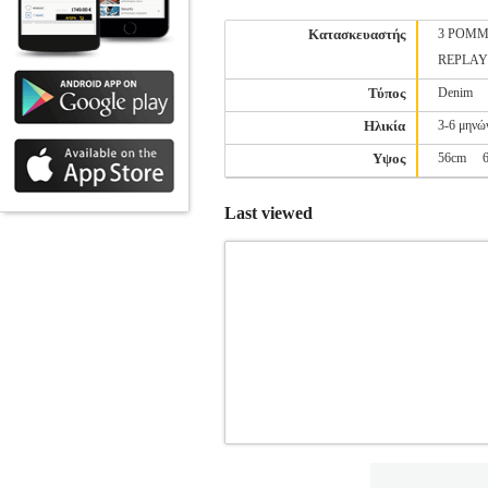
Κατασκευαστής
3 POMM
REPLAY
Τύπος
Denim
Ηλικία
3-6 μηνώ
Υψος
56cm
Last viewed
ΦΟΡΕΜΑ 3 POMMES 3Q31134 Ρ
ΦΟΡΕΜΑΤΑΚΙΑ
Κατηγορία: ΚΟΡΙΤΣΙ