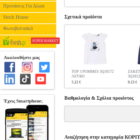
Προτάσεις Για Δώρα
Σχετικά προϊόντα
Stock House
Φωτοβολταϊκά
SUPER MARKET
TOP 3 POMMES 3Q10172
ZAKET
ΛΕΥΚΟ
3Q181
5.22 €
9.23 €
Βαθμολογία & Σχόλια προιόντος
Αναζήτηση στην κατηγορία ΚΟ