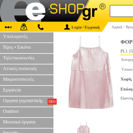
Login / Εγγραφή
Αρχική
>
Βρεφ
Υπολογιστές
ΦΟΡΕ
Ήχος • Εικόνα
PL1.15
Τηλεπικοινωνίες
Κατηγο
Λευκές συσκευές
Υποκατ
Μικροσυσκευές
Χωρίς 
Επιλο
Εργαλεία
Εξαντλη
Οργανα γυμναστικής
ΝΕΟ
Outdoor
Μουσικά όργανα
Security