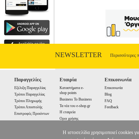
NEWSLETTER
Περισσότερες 
Παραγγελίες
Εταιρία
Επικοινωνία
Εξέλιξη Παραγγελίας
Καταστήματα e-
Επικοινωνία
shop points
Τρόποι Παραγγελίας
Blog
Business To Business
Τρόποι Πληρωμής
FAQ
Τα νέα του e-shop.gr
Τρόποι Αποστολής
Feedback
Η εταιρεία
Επιστροφές Προιόντων
Οροι χρήσης
Cookies
Η ιστοσελίδα χρησιμοποιεί cookies γι