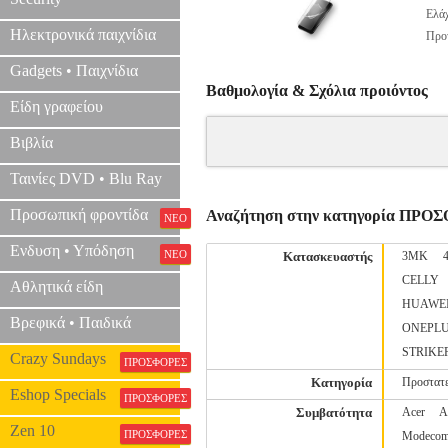
Ελάχ
Ηλεκτρονικά παιχνίδια
Προτ
Gadgets • Παιχνίδια
Βαθμολογία & Σχόλια προιόντος
Είδη γραφείου
Βιβλία
Ταινίες DVD • Blu Ray
Προσωπική φροντίδα
Αναζήτηση στην κατηγορία ΠΡΟ
ΝΕΟ
Ενδυση • Υπόδηση
ΝΕΟ
Κατασκευαστής
3MK
CELLY
Αθλητικά είδη
HUAWE
Βρεφικά • Παιδικά
ONEPL
STRIKE
Crazy Sundays
ΠΡΟΣΦΟΡΕΣ
Κατηγορία
Προστατε
Eshop Specials
ΠΡΟΣΦΟΡΕΣ
Συμβατότητα
Acer
A
Zen 10
ΠΡΟΣΦΟΡΕΣ
Modeco