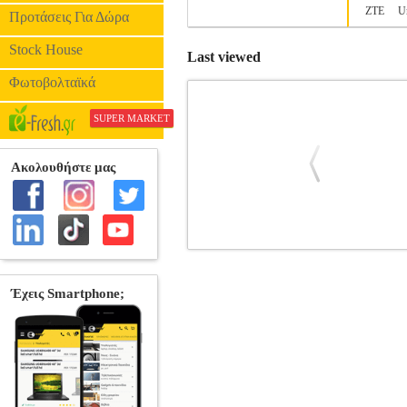
ZTE
U
Προτάσεις Για Δώρα
Stock House
Last viewed
Φωτοβολταϊκά
SUPER MARKET
FORCELL ULTRA CLEAR GLASS F
ΠΡΟΣΟΨΕΙΣ
FORC