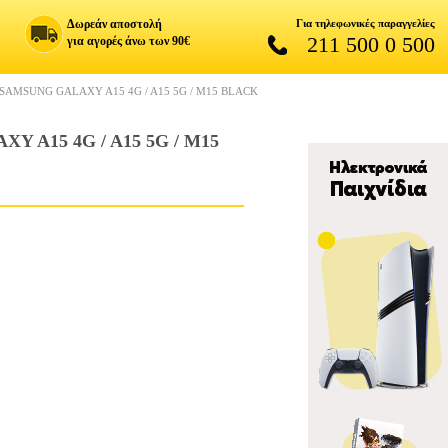
Δωρεάν αποστολή
Για τηλεφωνικές παραγγελίες
211 500 0 500
για αγορές άνω των 90€
SAMSUNG GALAXY A15 4G / A15 5G / M15 BLACK
A15 4G / A15 5G / M15