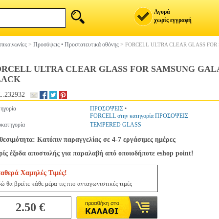
Αγορά
χωρίς εγγραφή
πικοινωνίες
>
Προσόψεις • Προστατευτικά οθόνης
>
FORCELL ULTRA CLEAR GLASS FOR 
RCELL ULTRA CLEAR GLASS FOR SAMSUNG GALAXY 
LACK
.232932
ηγορία
ΠΡΟΣΟΨΕΙΣ
•
FORCELL στην κατηγορία ΠΡΟΣΟΨΕΙΣ
κατηγορία
TEMPERED GLASS
θεσιμότητα: Κατόπιν παραγγελίας σε 4-7 εργάσιμες ημέρες
ίς έξοδα αποστολής για παραλαβή από οποιοδήποτε eshop point!
ταθερά Χαμηλές Τιμές!
ώ θα βρείτε κάθε μέρα τις πιο ανταγωνιστικές τιμές
2.50 €