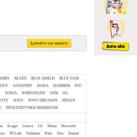
Σχολιάστε και ψηφίστε
ERRY
BLUEO
BLUE SHIELD
BLUE STAR
LOGY
GOOSPERY
HAMA
HAMMER
HTC
N
NOKIA
NORTONLINE
OEM
OG
ETTY
SONY
SONY ERICSSON
SPIGEN
E
ΠΡΟΣΤΑΤΕΥΤΙΚΗ ΜΕΜΒΡΑΝΗ
am
Kruger
Lenovo
LG
Meizu
Microsoft
son
TP-Link
Vodafone
Wiko
Woo
Xiaomi