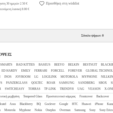
Προσθήκη στη wishlist
ιστη 30 ημερών 2.50 €
εινόμενη λιανική 8.00 €
Σύνολο ψήφων: 0
ΣΟΨΕΙΣ
4SMARTS
BAD KITTIES
BASEUS
BEEYO
BELKIN
BESTSUIT
BLACKB
ED HARDY
EMILY
FERRARI
FORCELL
FOREVER
GLOBAL TECHNO
I
INOS
JOYROOM
LG
LOGILINK
MOTOROLA
MYPHONE
NILLKI
US
PANZERGLASS
QOLTEC
ROAR
SAMSUNG
SANDBERG
SBOX
S
R
SWITCHEASY
TORRAS
TP-LINK
TRENDY8
UAG
VEASON
X-ON
υτική μεμβράνη
Tempered Glass
Προστατευτικό κάμερας
Frontcover
Backcover
lcatel
Asus
Blackberry
BQ
Goclever
Google
HTC
Huawei
iPhone
Kaz
m
Motorola
Myphone
Nokia
Oneplus
Overmax
Samsung
Sony
Sony Erics