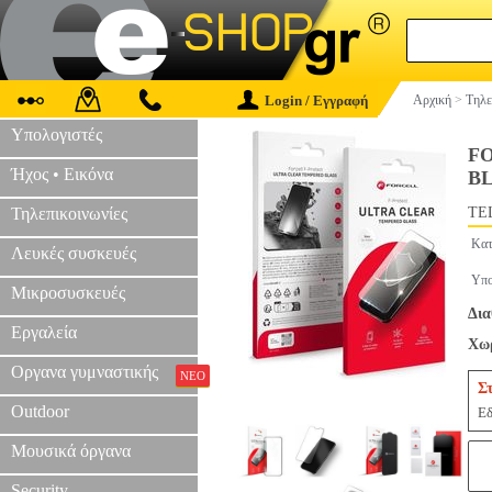
Login / Εγγραφή
Αρχική
>
Τηλε
Υπολογιστές
FO
Ήχος • Εικόνα
B
Τηλεπικοινωνίες
TEL
Κατ
Λευκές συσκευές
Υπο
Μικροσυσκευές
Δια
Εργαλεία
Χωρ
Οργανα γυμναστικής
ΝΕΟ
Σ
Outdoor
Εδ
Μουσικά όργανα
Security