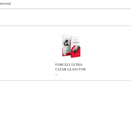
niversal
FORCELL ULTRA
CLEAR GLASS FOR
...
OR SAMSUNG GALAXY A15 4G / A15 5G / M15 BLACK
TEL.
ELL ULTRA CLEAR GLASS FOR SAMSUNG GALAXY A15 4G /
2.50