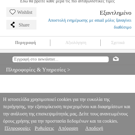
Εδώ θα βρείτε κάθε μέρα τις πιο ανταγωνιστικές τιμές
Εξαντλημένο
Wishlist
Αποστολή ενημέρωσης με email μόλις ξαναγίνει
Share
διαθέσιμο
Περιγραφή
Αξιολόγηση
Σχετικά
FORCELL FLEXIBLE NANO GLASS FOR SAMSUNG
GALAXY S23
TEL.205650
TEL.205650
FORCELL
FORCELL
ΠΡΟΣΟΨΕΙΣ
FORCELL FLEXIBLE NANO GLASS FOR
Πληροφορίες & Υπηρεσίες >
SAMSUNG GALAXY S23
0
Η ιστοσελίδα χρησιμοποιεί cookies για την ευκολία της
περιήγησης, την εξατομίκευση περιεχομένου και διαφημίσεων και
την ανάλυση της επισκεψιμότητάς μας. Δείτε τους ανανεωμένους
όρους χρήσης για την προστασία δεδομένων και τα cookies.
Πληροφορίες
Ρυθμίσεις
Απόρριψη
Αποδοχή