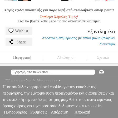
Χωρίς έξοδα αποστολής για παραλαβή από οποιοδήποτε eshop point!
Σταθερά Χαμηλές Τιμές!
Εδώ θα βρείτε κάθε μέρα τις πιο ανταγωνιστικές τιμές
Εξαντλημένο
Wishlist
Αποστολή ενημέρωσης με email μόλις ξαναγίνει
Share
διαθέσιμο
Περιγραφή
Αξιολόγηση
Σχετικά
FORCELL FLEXIBLE NANO GLASS FOR SAMSUNG
GALAXY S23+
TEL.205649
TEL.205649
FORCELL
FORCELL
ΠΡΟΣΟΨΕΙΣ
FORCELL FLEXIBLE NANO GLASS FOR
Πληροφορίες & Υπηρεσίες >
SAMSUNG GALAXY S23+
Η ιστοσελίδα χρησιμοποιεί cookies για την ευκολία της
0
περιήγησης, την εξατομίκευση περιεχομένου και διαφημίσεων και
την ανάλυση της επισκεψιμότητάς μας. Δείτε τους ανανεωμένους
όρους χρήσης για την προστασία δεδομένων και τα cookies.
Πληροφορίες
Ρυθμίσεις
Απόρριψη
Αποδοχή