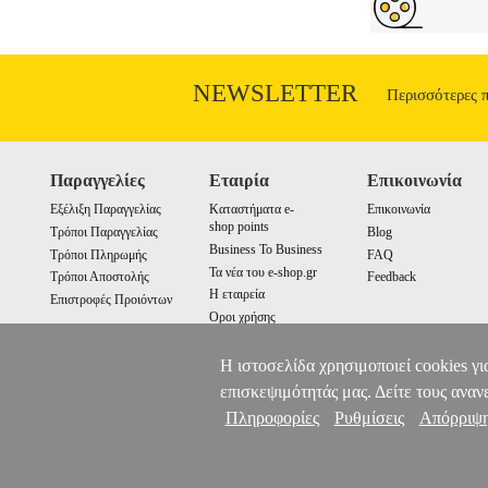
keep even the bravest FNAF player up at 
Repulsed by her spoiled stepsister's la
dreams, but a well-paying security job mig
the toy really leading him to happiness.
novella-length stories from different corner
NEWSLETTER
Περισσότερες 
tales is enough to unsettle even the most
Παραγγελίες
Εταιρία
Επικοινωνία
Εξέλιξη Παραγγελίας
Καταστήματα e-
Επικοινωνία
shop points
Τρόποι Παραγγελίας
Blog
Business To Business
Τρόποι Πληρωμής
FAQ
Τα νέα του e-shop.gr
Τρόποι Αποστολής
Feedback
Η εταιρεία
Επιστροφές Προιόντων
Οροι χρήσης
Cookies
Η ιστοσελίδα χρησιμοποιεί cookies γι
επισκεψιμότητάς μας. Δείτε τους αναν
Πληροφορίες
Ρυθμίσεις
Απόρριψ