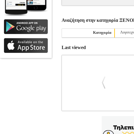
Αναζήτηση στην κατηγορία ΞΕΝ
Κατηγορία
Λογοτεχν
Last viewed
FIVE NIGHTS AT FREDDYS FAZ
ΞΕΝΟΓΛΩΣΣΑ ΒΙΒΛΙΑ
Κατηγορία
Συγγραφέας: CAWTHON SCOTT Εκδοτ
14Χ21 Ημερομηνία Έκδοσης: Μάιος 2021 Fi