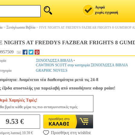
Αγορά
χωρίς εγγραφή
ία
>
Ξενόγλωσσα Βιβλία
>
FIVE NIGHTS AT FREDDYS FAZBEAR FRIGHTS 8 GUMDROP 
E NIGHTS AT FREDDYS FAZBEAR FRIGHTS 8 GU
0957509
ορία
ΞΕΝΟΓΛΩΣΣΑ ΒΙΒΛΙΑ
•
CAWTHON SCOTT στην κατηγορία ΞΕΝΟΓΛΩΣΣΑ ΒΙΒΛΙΑ
τηγορία
GRAPHIC NOVELS
σιμότητα: Αναμένεται νέα διαθεσιμότητα μετά τις 24-8
 έξοδα αποστολής για παραλαβή από οποιοδήποτε eshop point!
θερά Χαμηλές Τιμές!
θα βρείτε κάθε μέρα τις πιο ανταγωνιστικές τιμές
9.53 €
Προσθήκη στη wishlist
νόμενη λιανική 10.59 €