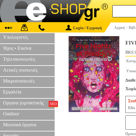
Login / Εγγραφή
Αρχική
>
Βιβλ
Υπολογιστές
FIV
Ήχος • Εικόνα
BKS.
Τηλεπικοινωνίες
Κατηγ
Λευκές συσκευές
Υποκα
Διαθε
Μικροσυσκευές
Χωρίς
Εργαλεία
Στα
Οργανα γυμναστικής
ΝΕΟ
Εδώ 
Outdoor
Μουσικά όργανα
Προτει
Security