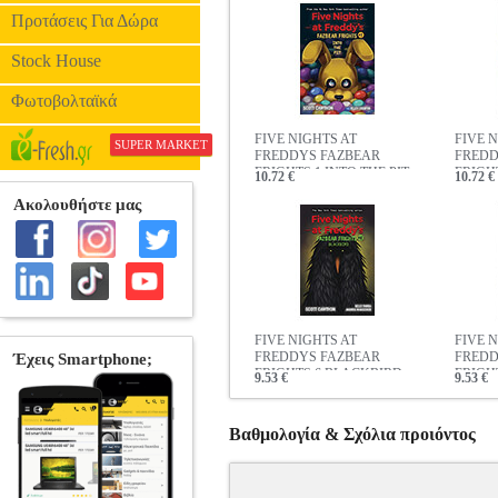
Προτάσεις Για Δώρα
Stock House
Φωτοβολταϊκά
FIVE NIGHTS AT
FIVE 
SUPER MARKET
FREDDYS FAZBEAR
FREDD
FRIGHTS 1 INTO THE PIT
FRIGH
10.72 €
10.72 €
FIVE NIGHTS AT
FIVE 
FREDDYS FAZBEAR
FREDD
FRIGHTS 6 BLACKBIRD
FRIGHT
9.53 €
9.53 €
Βαθμολογία & Σχόλια προιόντος