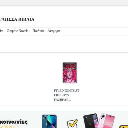
ΟΓΛΩΣΣΑ ΒΙΒΛΙΑ
ία
Graphic Novels
Παιδικά
Διάφορα
FIVE NIGHTS AT
FREDDYS
FAZBEAR...
BEAR FRIGHTS 8 GUMDROP ANGEL
BKS.0957509
BKS.095750
: ΞΕΝΟΓΛΩΣΣΑ ΒΙΒΛΙΑ •CAWTHON SCOTT στην κατηγορία ΞΕΝ
ικός οίκος: SCHOLASTIC Σειρά: FIVE NIGHTS AT FREDDYS FAZ
ve Nights at Freddy's fans won't want to miss this pulse-pounding coll