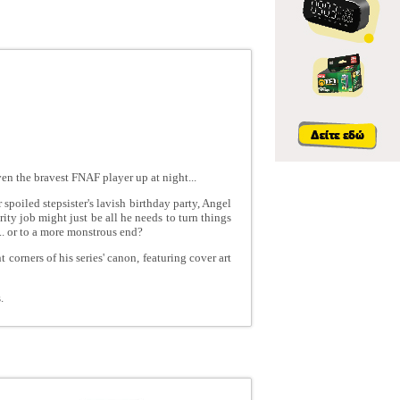
ven the bravest FNAF player up at night...
 spoiled stepsister's lavish birthday party, Angel
ity job might just be all he needs to turn things
.. or to a more monstrous end?
 corners of his series' canon, featuring cover art
.