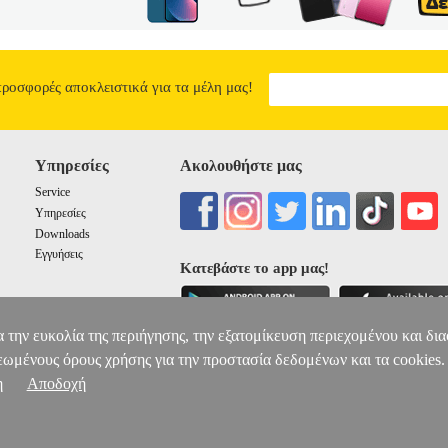
night... A string of bad luck you can't seem to shake... for Angel, Hudso
vish birthday party, Angel exacts a hasty and ill-fated revenge. Hudson's
ht just be all he needs to turn things around. Sergio acquires a unique n
.. or to a more monstrous end? In this eighth volume, Five Nights at Fre
s of his series' canon, featuring cover art from fan-favorite artist LadyF
προσφορές αποκλειστικά για τα μέλη μας!
 hardened Five Nights at Freddy's fans.
FIVE NIGHTS AT FREDDYS
8.58
Υπηρεσίες
Ακολουθήστε μας
Service
Υπηρεσίες
Downloads
Εγγυήσεις
Κατεβάστε το app μας!
α την ευκολία της περιήγησης, την εξατομίκευση περιεχομένου και δι
εωμένους όρους χρήσης για την προστασία δεδομένων και τα cookies.
η
Αποδοχή