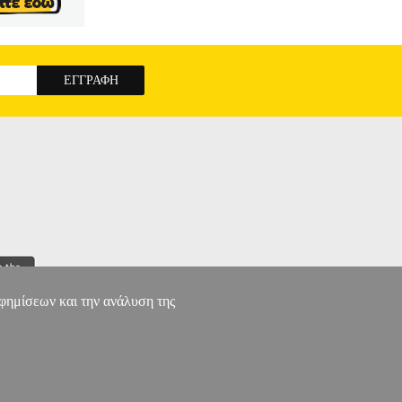
n, and Sergio, it's an all too familiar feeling.
 young life is littered with tragedy and broken
ovelty toy that instantly brings good luck, but is
ddy's creator Scott Cawthon spins three sinister
iszi. Readers beware: This collection of terrifying
 FAZBEAR FRIGHTS 8 GUMDROP ANGEL
αφημίσεων και την ανάλυση της