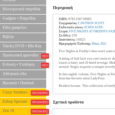
Περιγραφή
Ηλεκτρονικά παιχνίδια
Gadgets • Παιχνίδια
ISBN:
9781338739985
Συγγραφέας:
CAWTHON SCOTT
Είδη γραφείου
Εκδοτικός οίκος:
SCHOLASTIC
Σειρά:
FIVE NIGHTS AT FREDDYS FA
Σελίδες:
256
Βιβλία
Διαστάσεις:
14Χ21
Ημερομηνία Έκδοσης:
Μάιος
2021
Ταινίες DVD • Blu Ray
Five Nights at Freddy's fans won't want t
Προσωπική φροντίδα
ΝΕΟ
A string of bad luck you can't seem to sha
exacts a hasty and ill-fated revenge. Hud
Ενδυση • Υπόδηση
ΝΕΟ
around. Sergio acquires a unique novelty 
Αθλητικά είδη
In this eighth volume, Five Nights at Fre
from fan-favorite artist LadyFiszi.
Βρεφικά • Παιδικά
Readers beware: This collection of terrif
Crazy Sundays
ΠΡΟΣΦΟΡΕΣ
Eshop Specials
Σχετικά προϊόντα
ΠΡΟΣΦΟΡΕΣ
Zen 10
ΠΡΟΣΦΟΡΕΣ