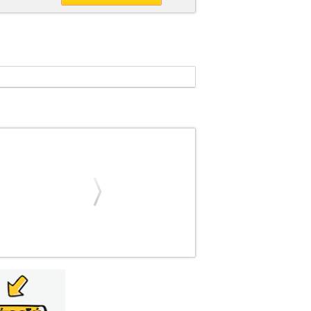
9
CAWTHON SCOTT
CAWTHON SCOTT
ΟΓΛΩΣΣΑ ΒΙΒΛΙΑ ISBN: 9781338739985
BEAR FRIGHTS Σελίδες: 256 Διαστάσεις:
ection of three novella-length tales that will