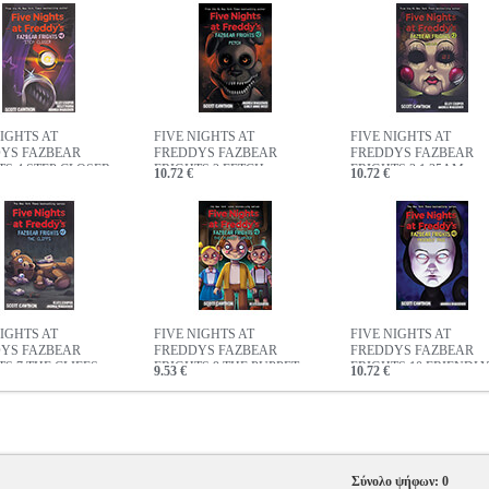
NIGHTS AT
FIVE NIGHTS AT
FIVE NIGHTS AT
YS FAZBEAR
FREDDYS FAZBEAR
FREDDYS FAZBEAR
TS 4 STEP CLOSER
FRIGHTS 2 FETCH
FRIGHTS 3 1:35AM
10.72 €
10.72 €
NIGHTS AT
FIVE NIGHTS AT
FIVE NIGHTS AT
YS FAZBEAR
FREDDYS FAZBEAR
FREDDYS FAZBEAR
S 7 THE CLIFFS
FRIGHTS 9 THE PUPPET
FRIGHTS 10 FRIENDL
9.53 €
10.72 €
CARVER
FACE
Σύνολο ψήφων: 0