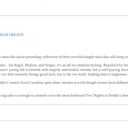
ZBEAR FRIGHTS
o miss this pulse-pounding collection of three novella-length tales that will keep e
ke... for Angel, Hudson, and Sergio, it's an all too familiar feeling. Repulsed by her
son's young life is littered with tragedy and broken dreams, but a well-paying secur
toy that instantly brings good luck, but is the toy really leading him to happiness.
ddy's creator Scott Cawthon spins three sinister novella-length stories from different
ying tales is enough to unsettle even the most hardened Five Nights at Freddy's fans