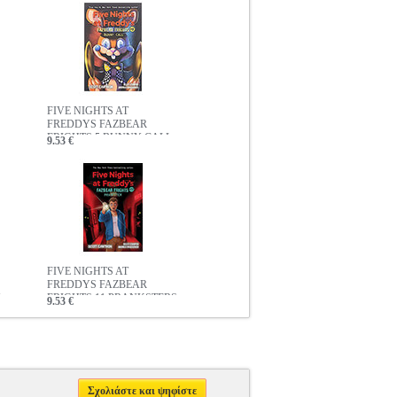
FIVE NIGHTS AT
FREDDYS FAZBEAR
FRIGHTS 5 BUNNY CALL
9.53 €
FIVE NIGHTS AT
FREDDYS FAZBEAR
Y
FRIGHTS 11 PRANKSTERS
9.53 €
Σχολιάστε και ψηφίστε