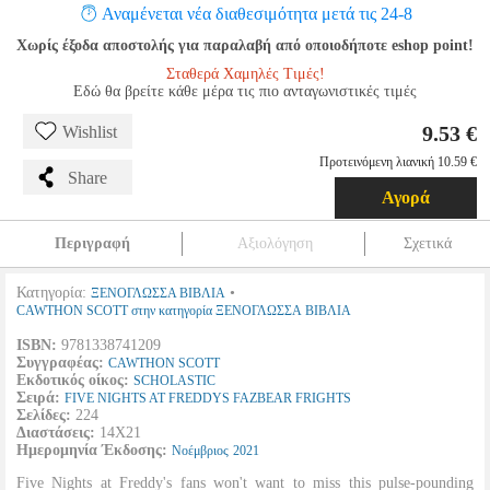
Αναμένεται νέα διαθεσιμότητα μετά τις 24-8
Χωρίς έξοδα αποστολής για παραλαβή από οποιοδήποτε eshop point!
Σταθερά Χαμηλές Τιμές!
Εδώ θα βρείτε κάθε μέρα τις πιο ανταγωνιστικές τιμές
9.53 €
Wishlist
Προτεινόμενη λιανική 10.59 €
Share
Αγορά
Περιγραφή
Αξιολόγηση
Σχετικά
Κατηγορία:
•
ΞΕΝΟΓΛΩΣΣΑ ΒΙΒΛΙΑ
CAWTHON SCOTT στην κατηγορία ΞΕΝΟΓΛΩΣΣΑ ΒΙΒΛΙΑ
ISBN:
9781338741209
Συγγραφέας:
CAWTHON SCOTT
Εκδοτικός οίκος:
SCHOLASTIC
Σειρά:
FIVE NIGHTS AT FREDDYS FAZBEAR FRIGHTS
Σελίδες:
224
Διαστάσεις:
14Χ21
Ημερομηνία Έκδοσης:
Νοέμβριος
2021
Five Nights at Freddy's fans won't want to miss this pulse-pounding