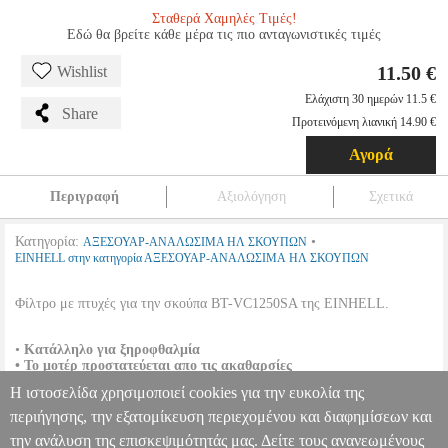
Σταθερά Χαμηλές Τιμές!
Εδώ θα βρείτε κάθε μέρα τις πιο ανταγωνιστικές τιμές
11.50 €
Wishlist
Ελάχιστη 30 ημερών 11.5 €
Share
Προτεινόμενη λιανική 14.90 €
Αγορά
Περιγραφή
Αξιολόγηση
Σχετικά
Κατηγορία:
•
ΑΞΕΣΟΥΑΡ-ΑΝΑΛΩΣΙΜΑ ΗΛ ΣΚΟΥΠΩΝ
EINHELL στην κατηγορία ΑΞΕΣΟΥΑΡ-ΑΝΑΛΩΣΙΜΑ ΗΛ ΣΚΟΥΠΩΝ
Φίλτρο με πτυχές για την σκούπα BT-VC1250SA της EINHELL.
•
Κατάλληλο για ξηροφθαλμία
•
Το μοτέρ προστατεύεται απο τις ακαθαρσίες
•
Η σκόνη αποθηκεύεται στο δοχείο αλλά όχι στο φίλτρο.
Η ιστοσελίδα χρησιμοποιεί cookies για την ευκολία της
•
Ο αέρας εξαγωγής καθαρίζεται κατα την λειτουργία.
•
Κατάλληλο για τις σκούπες Einhell BT-VC 1250 S, RT-VC 1600 E
περιήγησης, την εξατομίκευση περιεχομένου και διαφημίσεων και
την ανάλυση της επισκεψιμότητάς μας. Δείτε τους ανανεωμένους
ΦΙΛΤΡΟ ΜΕ ΠΤΥΧΕΣ ΚΟΥΜΠΩΤΟ EINHELL ΓΙΑ ΤΗΝ BT-