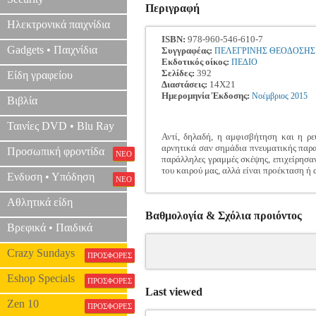
Περιγραφή
Ηλεκτρονικά παιχνίδια
ISBN:
978-960-546-610-7
Gadgets • Παιχνίδια
Συγγραφέας:
ΠΕΛΕΓΡΙΝΗΣ ΘΕΟΔΟΣΗΣ
Εκδοτικός οίκος:
ΠΕΔΙΟ
Σελίδες:
392
Είδη γραφείου
Διαστάσεις:
14Χ21
Ημερομηνία Έκδοσης:
Νοέμβριος
2015
Βιβλία
Ταινίες DVD • Blu Ray
Αντί, δηλαδή, η αμφισβήτηση και η ρε
αρνητικά σαν σημάδια πνευματικής παρακ
Προσωπική φροντίδα
ΝΕΟ
παράλληλες γραμμές σκέψης, επιχείρησαν
του καιρού μας, αλλά είναι προέκταση 
Ενδυση • Υπόδηση
ΝΕΟ
Αθλητικά είδη
Βαθμολογία & Σχόλια προιόντος
Βρεφικά • Παιδικά
Crazy Sundays
ΠΡΟΣΦΟΡΕΣ
Eshop Specials
ΠΡΟΣΦΟΡΕΣ
Last viewed
Zen 10
ΠΡΟΣΦΟΡΕΣ