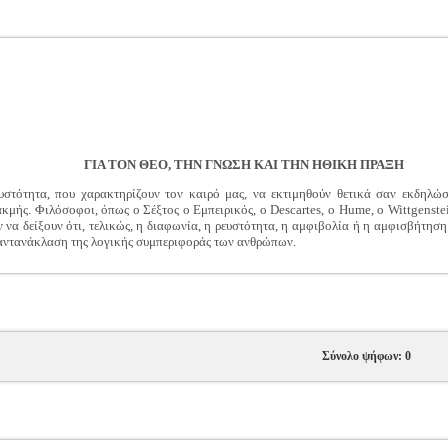
ΓΙΑ ΤΟΝ ΘΕΟ, ΤΗΝ ΓΝΩΣΗ ΚΑΙ ΤΗΝ ΗΘΙΚΗ ΠΡΑΞΗ
υστότητα, που χαρακτηρίζουν τον καιρό μας, να εκτιμηθούν θετικά σαν εκδηλώσ
μής. Φιλόσοφοι, όπως ο Σέξτος ο Εμπειρικός, ο Descartes, o Hume, o Wittgenste
 να δείξουν ότι, τελικώς, η διαφωνία, η ρευστότητα, η αμφιβολία ή η αμφισβήτηση
ή αντανάκλαση της λογικής συμπεριφοράς των ανθρώπων.
Σύνολο ψήφων: 0