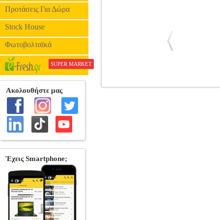
Προτάσεις Για Δώρα
Stock House
Φωτοβολταϊκά
SUPER MARKET
ΦΙΛΟΣΟΦΙΑ ΚΑΙ ΑΜΦΙΣΒΗΤΗΣΗ
ΦΙΛΟΣΟΦΙΑ •ΠΕΛΕΓΡΙΝΗΣ ΘΕΟΔΟΣΗΣ 
οίκος: ΠΕΔΙΟ Σελίδες: 392 Διαστά
δηλαδή, η αμφισβήτηση και η ρευστότητα
αρνητικά σαν σημάδια πνευματικής παρα
κινήθηκαν σε παράλληλες γραμμές σκέψης
ιδιοτροπία ή ένα σύμπτωμα του κ