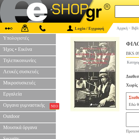
Login / Εγγραφή
Αρχική
>
Βιβλ
Υπολογιστές
ΦΙΛ
Ήχος • Εικόνα
BKS.0
Τηλεπικοινωνίες
Κατηγο
Λευκές συσκευές
Διαθεσ
Μικροσυσκευές
Χωρίς 
Εργαλεία
Σταθ
Εδώ θα
Οργανα γυμναστικής
ΝΕΟ
Outdoor
Μουσικά όργανα
Προτεινό
Security