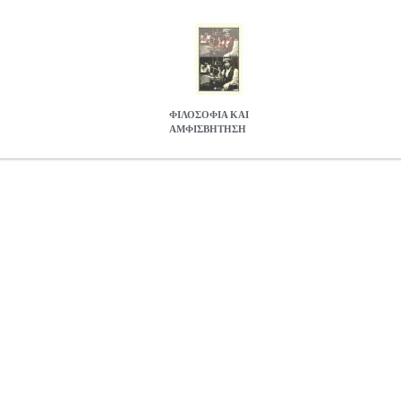
ΦΙΛΟΣΟΦΙΑ ΚΑΙ
ΑΜΦΙΣΒΗΤΗΣΗ
BKS.0954890
BKS.0954890
ΠΕΛΕΓΡΙΝΗΣ ΘΕΟΔΟΣΗΣ
ΠΕΛΕΓΡ
στην κατηγορία ΦΙΛΟΣΟΦΙΑ ISBN: 978-960-546-610-7 Συγγρ
σεις: 14Χ21 Ημερομηνία Έκδοσης: Νοέμβριος 2015 ΓΙΑ ΤΟΝ ΘΕ
, που χαρακτηρίζουν τον καιρό μας, να εκτιμηθούν θετικά σαν εκδηλώ
κμής. Φιλόσοφοι, όπως ο Σέξτος ο Εμπειρικός, ο Descartes, o Hume, o
, επιχείρησαν να δείξουν ότι, τελικώς, η διαφωνία, η ρευστότητα, η 
αιρού μας, αλλά είναι προέκταση ή αντανάκλαση της λογικής συμπερ
ΑΜΦΙΣΒΗΤΗΣΗ
15.94