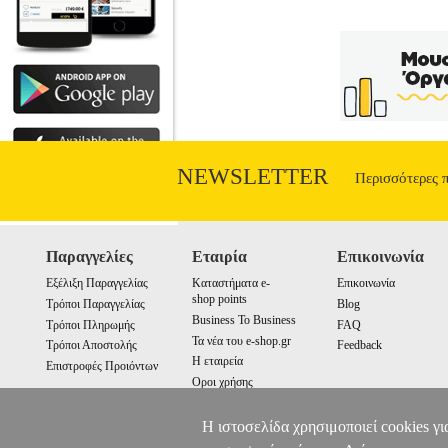
NEWSLETTER
Περισσότερες 
Παραγγελίες
Εταιρία
Επικοινωνία
Εξέλιξη Παραγγελίας
Καταστήματα e-
Επικοινωνία
shop points
Τρόποι Παραγγελίας
Blog
Business To Business
Τρόποι Πληρωμής
FAQ
Τα νέα του e-shop.gr
Τρόποι Αποστολής
Feedback
Η εταιρεία
Επιστροφές Προιόντων
Οροι χρήσης
Cookies
Η ιστοσελίδα χρησιμοποιεί cookies γι