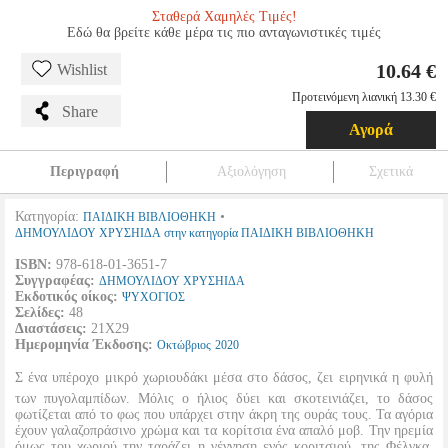
Σταθερά Χαμηλές Τιμές!
Εδώ θα βρείτε κάθε μέρα τις πιο ανταγωνιστικές τιμές
10.64 €
Wishlist
Προτεινόμενη λιανική 13.30 €
Share
Αγορά
Περιγραφή
Αξιολόγηση
Σχετικά
Κατηγορία:
•
ΠΑΙΔΙΚΗ ΒΙΒΛΙΟΘΗΚΗ
ΔΗΜΟΥΛΙΔΟΥ ΧΡΥΣΗΙΔΑ στην κατηγορία ΠΑΙΔΙΚΗ ΒΙΒΛΙΟΘΗΚΗ
ISBN:
978-618-01-3651-7
Συγγραφέας:
ΔΗΜΟΥΛΙΔΟΥ ΧΡΥΣΗΙΔΑ
Εκδοτικός οίκος:
ΨΥΧΟΓΙΟΣ
Σελίδες:
48
Διαστάσεις:
21Χ29
Ημερομηνία Έκδοσης:
Οκτώβριος
2020
Σ ένα υπέροχο μικρό χωριουδάκι μέσα στο δάσος, ζει ειρηνικά η φυλή
των πυγολαμπίδων. Μόλις ο ήλιος δύει και σκοτεινιάζει, το δάσος
φωτίζεται από το φως που υπάρχει στην άκρη της ουράς τους. Τα αγόρια
έχουν γαλαζοπράσινο χρώμα και τα κορίτσια ένα απαλό μοβ. Την ηρεμία
όμως του χωριού την ταράζει η γέννηση ενός κοριτσιού, της Φέλγκα,