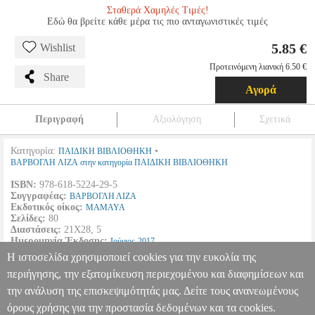
Σταθερά Χαμηλές Τιμές!
Εδώ θα βρείτε κάθε μέρα τις πιο ανταγωνιστικές τιμές
5.85 €
Wishlist
Προτεινόμενη λιανική 6.50 €
Share
Αγορά
Περιγραφή
Αξιολόγηση
Σχετικά
Κατηγορία:
•
ΠΑΙΔΙΚΗ ΒΙΒΛΙΟΘΗΚΗ
ΒΑΡΒΟΓΛΗ ΛΙΖΑ στην κατηγορία ΠΑΙΔΙΚΗ ΒΙΒΛΙΟΘΗΚΗ
ISBN:
978-618-5224-29-5
Συγγραφέας:
ΒΑΡΒΟΓΛΗ ΛΙΖΑ
Εκδοτικός οίκος:
MAMAYA
Σελίδες:
80
Διαστάσεις:
21Χ28, 5
Ημερομηνία Έκδοσης:
Ιούνιος
2017
Η ιστοσελίδα χρησιμοποιεί cookies για την ευκολία της
Βιβλίο δραστηριοτήτων για αγόρια. Συντροφιά με τον Μάξιμο!
περιήγησης, την εξατομίκευση περιεχομένου και διαφημίσεων και
την ανάλυση της επισκεψιμότητάς μας. Δείτε τους ανανεωμένους
ΦΑΝΤΑΣΤΙΚΑ ΤΑΞΙΔΙΑ ΓΙΑ ΑΓΟΡΙΑ
BKS.0187042
BKS.0187042
ΒΑΡΒΟΓΛΗ ΛΙΖΑ
ΒΑΡΒΟΓΛΗ ΛΙΖΑ
ΠΑΙΔΙΚΗ
όρους χρήσης για την προστασία δεδομένων και τα cookies.