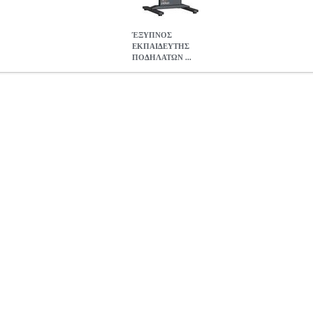
ΈΞΥΠΝΟΣ
ΕΚΠΑΙΔΕΥΤΗΣ
ΠΟΔΗΛΑΤΩΝ ...
ΗΛΑΤΩΝ CYCPLUS T2H
PER.288589
PER.288589
CYCPLUS
C
ΈΞΥΠΝΟΣ ΕΚΠΑΙΔΕΥΤΗΣ ΠΟΔΗΛΑΤΩΝ CYCPLUS T2
445.49