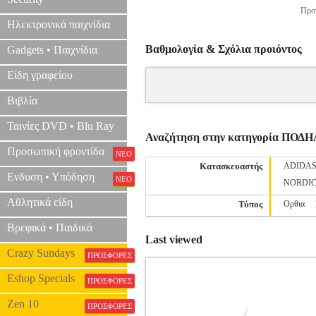
Προτ
Ηλεκτρονικά παιχνίδια
Βαθμολογία & Σχόλια προιόντος
Gadgets • Παιχνίδια
Είδη γραφείου
Βιβλία
Ταινίες DVD • Blu Ray
Αναζήτηση στην κατηγορία Π
Προσωπική φροντίδα
ΝΕΟ
Κατασκευαστής
ADIDA
Ενδυση • Υπόδηση
ΝΕΟ
NORDI
Αθλητικά είδη
Τύπος
Ορθια
Βρεφικά • Παιδικά
Last viewed
Crazy Sundays
ΠΡΟΣΦΟΡΕΣ
Eshop Specials
ΠΡΟΣΦΟΡΕΣ
Zen 10
ΠΡΟΣΦΟΡΕΣ