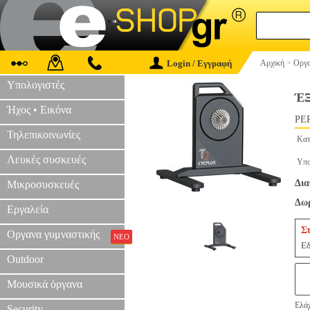
Login / Εγγραφή
Αρχική
>
Οργα
Υπολογιστές
Έ
Ήχος • Εικόνα
PER
Τηλεπικοινωνίες
Κατ
Λευκές συσκευές
Υπο
Δια
Μικροσυσκευές
Δωρ
Εργαλεία
Σ
Οργανα γυμναστικής
ΝΕΟ
Εδ
Outdoor
Μουσικά όργανα
Ελάχ
Security