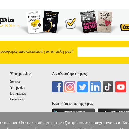
προσφορές αποκλειστικά για τα μέλη μας!
Υπηρεσίες
Ακολουθήστε μας
Service
Υπηρεσίες
Downloads
Εγγυήσεις
Κατεβάστε το app μας!
α την ευκολία της περιήγησης, την εξατομίκευση περιεχομένου και δι