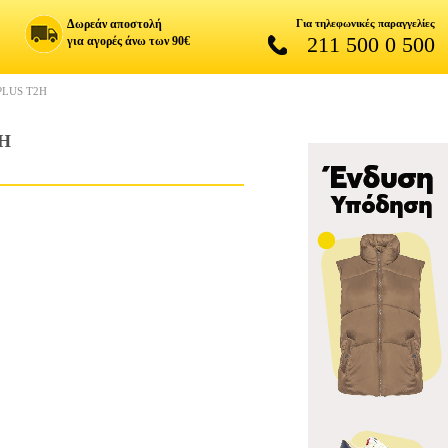
Δωρεάν αποστολή
Για τηλεφωνικές παραγγελίες
211 500 0 500
για αγορές άνω των 90€
LUS T2H
H