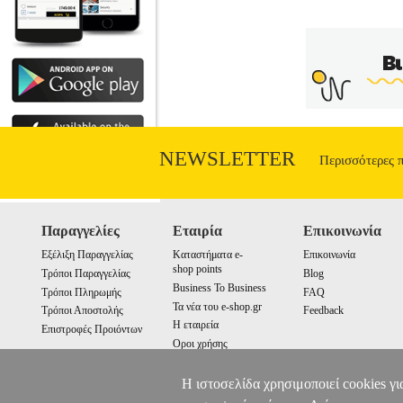
NEWSLETTER
Περισσότερες 
Παραγγελίες
Εταιρία
Επικοινωνία
Εξέλιξη Παραγγελίας
Καταστήματα e-
Επικοινωνία
shop points
Τρόποι Παραγγελίας
Blog
Business To Business
Τρόποι Πληρωμής
FAQ
Τα νέα του e-shop.gr
Τρόποι Αποστολής
Feedback
Η εταιρεία
Επιστροφές Προιόντων
Οροι χρήσης
Cookies
Η ιστοσελίδα χρησιμοποιεί cookies γι