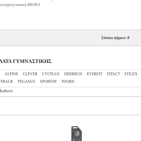
εινόμενη λιανική 490.90 €
Σύνολο ψήφων: 0
ΟΔΗΛΑΤΑ ΓΥΜΝΑΣΤΙΚΗΣ
S
ALPINE
CLEVER
CYCPLUS
DEERRUN
EVERFIT
FITACT
FITLEX
CTRACK
PEGASUS
SPORTOP
TOORX
Καθιστά