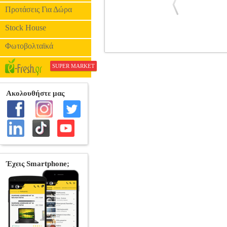
Προτάσεις Για Δώρα
Stock House
Φωτοβολταϊκά
ΈΞΥΠΝΟΣ ΕΚΠΑΙΔΕΥΤΗΣ ΠΟΔ
SUPER MARKET