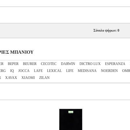
Σύνολο ψήφων: 0
ΓΑΡΙΕΣ ΜΠΑΝΙΟΥ
ER
BEPER
BEURER
CECOTEC
DARWIN
DICTRO LUX
ESPERANZA
ERG
IQ
JOCCA
LAFE
LEXICAL
LIFE
MEDISANA
NOERDEN
OM
R
XAVAX
XIAOMI
ZILAN