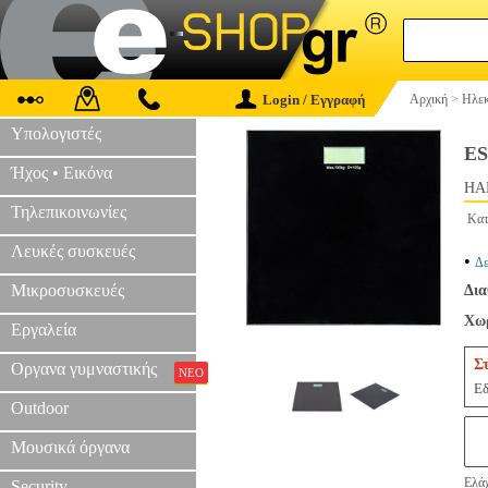
Login / Εγγραφή
Αρχική
>
Ηλεκ
Υπολογιστές
ES
Ήχος • Εικόνα
HAP
Τηλεπικοινωνίες
Κατ
Λευκές συσκευές
•
Δε
Μικροσυσκευές
Δια
Χωρ
Εργαλεία
Σ
Οργανα γυμναστικής
ΝΕΟ
Εδ
Outdoor
Μουσικά όργανα
Ελάχ
Security