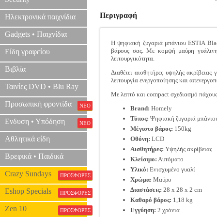
Περιγραφή
Ηλεκτρονικά παιχνίδια
Gadgets • Παιχνίδια
Η ψηφιακή ζυγαριά μπάνιου ESTIA Blac
βάρους σας. Με κομψή μαύρη γυάλινη 
Είδη γραφείου
λειτουργικότητα.
Βιβλία
Διαθέτει αισθητήρες υψηλής ακρίβειας
λειτουργία ενεργοποίησης και απενεργοπ
Ταινίες DVD • Blu Ray
Με λεπτό και compact σχεδιασμό πάχους 
Προσωπική φροντίδα
ΝΕΟ
Brand:
Homely
Τύπος:
Ψηφιακή ζυγαριά μπάνιο
Ενδυση • Υπόδηση
ΝΕΟ
Μέγιστο βάρος:
150kg
Αθλητικά είδη
Οθόνη:
LCD
Αισθητήρες:
Υψηλής ακρίβειας
Βρεφικά • Παιδικά
Κλείσιμο:
Αυτόματο
Υλικό:
Ενισχυμένο γυαλί
Crazy Sundays
ΠΡΟΣΦΟΡΕΣ
Χρώμα:
Μαύρο
Διαστάσεις:
28 x 28 x 2 cm
Eshop Specials
ΠΡΟΣΦΟΡΕΣ
Καθαρό βάρος:
1,18 kg
Zen 10
Εγγύηση:
2 χρόνια
ΠΡΟΣΦΟΡΕΣ