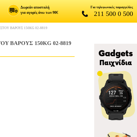
Δωρεάν αποστολή
Για τηλεφωνικές παραγγελίες
211 500 0 500
για αγορές άνω των 90€
ΣΤΟY ΒΑΡΟΥΣ 150KG 02-8819
Y ΒΑΡΟΥΣ 150KG 02-8819