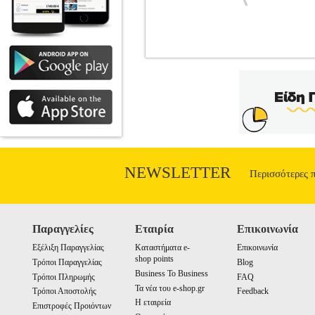
ESTIA ΖΥΓΑΡΙΑ ΜΠΑΝΙΟΥ BLA
ΜΠΑΝΙΟΥ
Κατηγορία: ΖΥΓΑΡΙΕΣ
συνδυάζει μοντέρνο σχεδιασμό με υψηλή
επιφάνεια και ανθεκτική κατασκευή 
αισθητήρες υψηλής ακρίβειας για α
αυτόματη λειτουργία ενεργοποίησης και
μόλις 2cm, είναι εύκολη στην αποθήκευσ
ζυγαριά μπάνιου • Μέγιστο βάρος: 150k
• Διαστάσεις: 28 x 28 x 2 cm • Καθαρ
NEWSLETTER
Περισσότερες 
Παραγγελίες
Εταιρία
Επικοινωνία
Εξέλιξη Παραγγελίας
Καταστήματα e-
Επικοινωνία
shop points
Τρόποι Παραγγελίας
Blog
Business To Business
Τρόποι Πληρωμής
FAQ
Τα νέα του e-shop.gr
Τρόποι Αποστολής
Feedback
Η εταιρεία
Επιστροφές Προιόντων