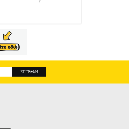
8
HAP.173238
ESTIA
ESTIA
ΖΥΓΑΡΙΕΣ
 ζυγαριά μπάνιου ESTIA Black 02-8819
θηση του βάρους σας. Με κομψή μαύρη γυάλινη
οντας στυλ και λειτουργικότητα. Διαθέτει
ζει εύκολη ανάγνωση των αποτελεσμάτων. Η
γειας. Με λεπτό και compact σχεδιασμό πάχους
ι αισθητική. • Brand: Homely • Τύπος: Ψηφιακή
ατο • Υλικό: Ενισχυμένο γυαλί • Χρώμα: Μαύρο
 BLACK ΨΗΦΙΑΚΗ ΜΕΓΙΣΤΟY ΒΑΡΟΥΣ