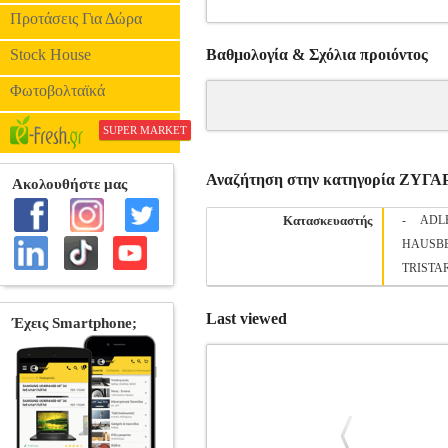
Προτάσεις Για Δώρα
Stock House
Βαθμολογία & Σχόλια προιόντος
Φωτοβολταϊκά
SUPER MARKET
Αναζήτηση στην κατηγορία ΖΥ
Κατασκευαστής
-
ADL
HAUSB
TRISTA
Last viewed