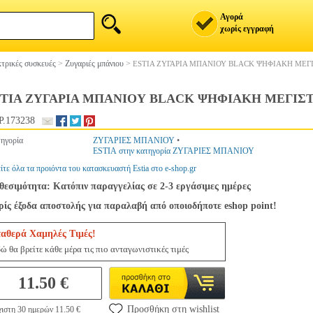
Αγορά
χωρίς εγγραφή
τρικές συσκευές
>
Ζυγαριές μπάνιου
>
ESTIA ΖΥΓΑΡΙΑ ΜΠΑΝΙΟΥ BLACK ΨΗΦΙΑΚΗ ΜΕΓΙ
TIA ΖΥΓΑΡΙΑ ΜΠΑΝΙΟΥ BLACK ΨΗΦΙΑΚΗ ΜΕΓΙΣΤΟ
.173238
ηγορία
ΖΥΓΑΡΙΕΣ ΜΠΑΝΙΟΥ
•
ESTIA στην κατηγορία ΖΥΓΑΡΙΕΣ ΜΠΑΝΙΟΥ
ίτε όλα τα προιόντα του κατασκευαστή Estia στο e-shop.gr
θεσιμότητα: Κατόπιν παραγγελίας σε 2-3 εργάσιμες ημέρες
ίς έξοδα αποστολής για παραλαβή από οποιοδήποτε eshop point!
ταθερά Χαμηλές Τιμές!
ώ θα βρείτε κάθε μέρα τις πιο ανταγωνιστικές τιμές
11.50 €
Προσθήκη στη wishlist
ιστη 30 ημερών 11.50 €