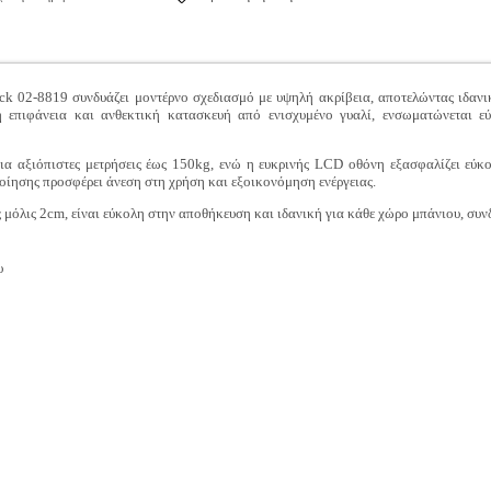
k 02-8819 συνδυάζει μοντέρνο σχεδιασμό με υψηλή ακρίβεια, αποτελώντας ιδαν
επιφάνεια και ανθεκτική κατασκευή από ενισχυμένο γυαλί, ενσωματώνεται ε
 για αξιόπιστες μετρήσεις έως 150kg, ενώ η ευκρινής LCD οθόνη εξασφαλίζει ε
οίησης προσφέρει άνεση στη χρήση και εξοικονόμηση ενέργειας.
μόλις 2cm, είναι εύκολη στην αποθήκευση και ιδανική για κάθε χώρο μπάνιου, συν
υ