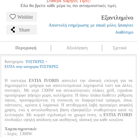
Σταθερά Χαμηλές Τιμές!
Εδώ θα βρείτε κάθε μέρα τις πιο ανταγωνιστικές τιμές
Εξαντλημένο
Wishlist
Αποστολή ενημέρωσης με email μόλις ξαναγίνει
Share
διαθέσιμο
Περιγραφή
Αξιολόγηση
Σχετικά
Κατηγορία:
•
ΤΟΣΤΙΕΡΕΣ
ESTIA στην κατηγορία ΤΟΣΤΙΕΡΕΣ
Η τοστιέρα
ESTIA IVORIS
αποτελεί την ιδανική επιλογή για να
δημιουργείτε γρήγορα και αποτελεσματικά λαχταριστά τοστ και άλλες
συνταγές. Με ισχύ 1300W και αντικολλητικές πλάκες grill, εγγυάται
ομοιόμορφο ψήσιμο χωρίς κολλήματα. Η πάνω πλάκα διαθέτει ρύθμιση
ύψους, προσαρμόζοντας τη συσκευή σε διαφορετικά τρόφιμα, όπως
σάντουιτς, κρέατα ή λαχανικά. Η αντιθερμική λαβή προσφέρει ασφαλή
χρήση, ενώ η αντιολισθητική βάση εξασφαλίζει σταθερότητα κατά τη
λειτουργία. Με κομψό σχεδιασμό σε χρώμα ivory, η
ESTIA IVORIS
συνδυάζει υψηλή απόδοση και αισθητική, ιδανική για κάθε κουζίνα.
Χαρακτηριστικά:
- Ισχύς: 1300W.