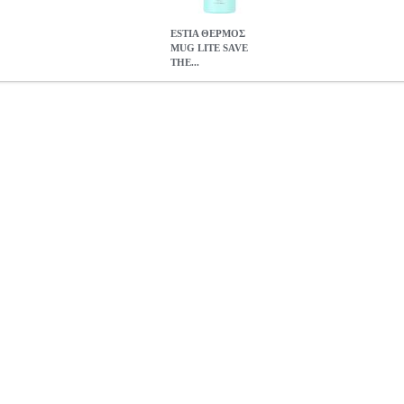
ESTIA ΘΕΡΜΟΣ
MUG LITE SAVE
THE...
HE AEGEAN 400ML BERMUDA GREEN 01-18481
TRV.172115
T
ΟΣ MUG LITE SAVE THE AEGEAN 400ML BERMUDA GREEN 
0