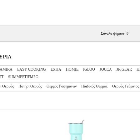
Σύνολο ψήφων: 0
ΟΥΡΙΑ
AMIRA
EASY COOKING
ESTIA
HOMIE
IGLOO
JOCCA
JR GEAR
K
TT
SUMMERTIEMPO
ι Θερμός
Ποτήρι Θερμός
Θερμός Ροφημάτων
Παιδικός Θερμός
Θερμός Γεύματος