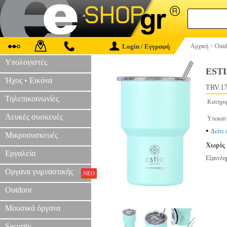
Login / Εγγραφή
Αρχική
>
Outd
Υπολογιστές
EST
Ήχος • Εικόνα
TRV.17
Τηλεπικοινωνίες
Κατηγο
Λευκές συσκευές
Υποκατ
•
Δείτε 
Μικροσυσκευές
Χωρίς 
Εργαλεία
Εξαντλη
Οργανα γυμναστικής
ΝΕΟ
Outdoor
Μουσικά όργανα
Security