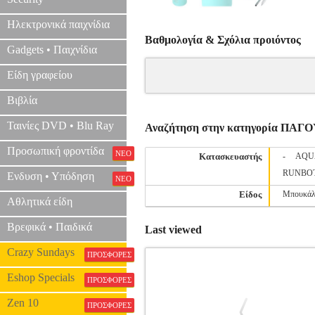
Ηλεκτρονικά παιχνίδια
Βαθμολογία & Σχόλια προιόντος
Gadgets • Παιχνίδια
Είδη γραφείου
Βιβλία
Ταινίες DVD • Blu Ray
Αναζήτηση στην κατηγορία ΠΑΓ
Προσωπική φροντίδα
ΝΕΟ
Κατασκευαστής
-
AQU
RUNBO
Ενδυση • Υπόδηση
ΝΕΟ
Είδος
Μπουκάλ
Αθλητικά είδη
Βρεφικά • Παιδικά
Last viewed
Crazy Sundays
ΠΡΟΣΦΟΡΕΣ
Eshop Specials
ΠΡΟΣΦΟΡΕΣ
Zen 10
ΠΡΟΣΦΟΡΕΣ