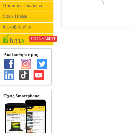
Προτάσεις Για Δώρα
Stock House
Φωτοβολταϊκά
ESTIA ΘΕΡΜΟΣ MUG LITE SAVE T
ΘΕΡΜ
SUPER MARKET