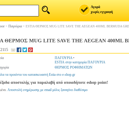
Αγορά
χωρίς εγγραφή
oor
>
Παγούρια
>
ESTIA ΘΕΡΜΟΣ MUG LITE SAVE THE AEGEAN 400ML BERMUDA GRE
IA ΘΕΡΜΟΣ MUG LITE SAVE THE AEGEAN 400ML B
2115
ρία
ΠΑΓΟΥΡΙΑ
•
ESTIA στην κατηγορία ΠΑΓΟΥΡΙΑ
ηγορία
ΘΕΡΜΟΣ ΡΟΦΗΜΑΤΩΝ
όλα τα προιόντα του κατασκευαστή Estia στο e-shop.gr
έξοδα αποστολής για παραλαβή από οποιοδήποτε eshop point!
μένο.
Αποστολή ενημέρωσης με email μόλις ξαναγίνει διαθέσιμο