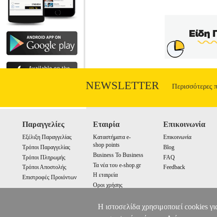
NEWSLETTER
Περισσότερες 
Παραγγελίες
Εταιρία
Επικοινωνία
Εξέλιξη Παραγγελίας
Καταστήματα e-
Επικοινωνία
shop points
Τρόποι Παραγγελίας
Blog
Business To Business
Τρόποι Πληρωμής
FAQ
Τα νέα του e-shop.gr
Τρόποι Αποστολής
Feedback
Η εταιρεία
Επιστροφές Προιόντων
Οροι χρήσης
Cookies
Η ιστοσελίδα χρησιμοποιεί cookies γι