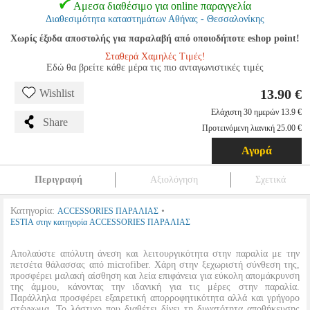
Αμεσα διαθέσιμο για online παραγγελία
Διαθεσιμότητα καταστημάτων Αθήνας - Θεσσαλονίκης
Χωρίς έξοδα αποστολής για παραλαβή από οποιοδήποτε eshop point!
Σταθερά Χαμηλές Τιμές!
Εδώ θα βρείτε κάθε μέρα τις πιο ανταγωνιστικές τιμές
13.90 €
Wishlist
Ελάχιστη 30 ημερών 13.9 €
Share
Προτεινόμενη λιανική 25.00 €
Αγορά
Περιγραφή
Αξιολόγηση
Σχετικά
Κατηγορία:
•
ACCESSORIES ΠΑΡΑΛΙΑΣ
ESTIA στην κατηγορία ACCESSORIES ΠΑΡΑΛΙΑΣ
Απολαύστε απόλυτη άνεση και λειτουργικότητα στην παραλία με την
πετσέτα θάλασσας από microfiber. Χάρη στην ξεχωριστή σύνθεση της,
προσφέρει μαλακή αίσθηση και λεία επιφάνεια για εύκολη απομάκρυνση
της άμμου, κάνοντας την ιδανική για τις μέρες στην παραλία.
Παράλληλα προσφέρει εξαιρετική απορροφητικότητα αλλά και γρήγορο
στέγνωμα. Το λάστιχο που διαθέτει δίνει τη δυνατότητα αποθήκευσης