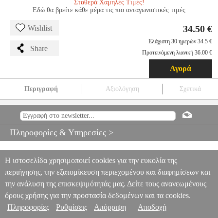
Σταθερά Χαμηλές Τιμές!
Εδώ θα βρείτε κάθε μέρα τις πιο ανταγωνιστικές τιμές
34.50 €
Wishlist
Ελάχιστη 30 ημερών 34.5 €
Share
Προτεινόμενη λιανική 36.00 €
Αγορά
Περιγραφή
Αξιολόγηση
Σχετικά
ESTIA ΓΑΣΤΡΑ ΕΜΑΓΙΕ PREMIUM 42X33X20CM 01-8154
HAP.321160
HAP.321160
ESTIA
ESTIA
HOME APPLIANCES
ESTIA ΓΑΣΤΡΑ ΕΜΑΓΙΕ PREMIUM 42X33X20CM 01-8154
Πληροφορίες & Υπηρεσίες >
34.50
Η ιστοσελίδα χρησιμοποιεί cookies για την ευκολία της
περιήγησης, την εξατομίκευση περιεχομένου και διαφημίσεων και
την ανάλυση της επισκεψιμότητάς μας. Δείτε τους ανανεωμένους
όρους χρήσης για την προστασία δεδομένων και τα cookies.
Πληροφορίες
Ρυθμίσεις
Απόρριψη
Αποδοχή