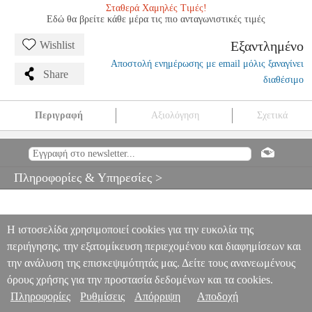
Σταθερά Χαμηλές Τιμές!
Εδώ θα βρείτε κάθε μέρα τις πιο ανταγωνιστικές τιμές
Εξαντλημένο
Wishlist
Αποστολή ενημέρωσης με email μόλις ξαναγίνει
Share
διαθέσιμο
Περιγραφή
Αξιολόγηση
Σχετικά
ESTEFAN GLORIA HOT SONGS
MSC.602600
MSC.602600
I.M.P.
I.M.P.
ΜΟΥΣΙΚΑ ΒΙΒΛΙΑ ΞΕΝΗ ΜΟΥΣΙΚΗ
ESTEFAN
GLORIA HOT SONGS
Πληροφορίες & Υπηρεσίες >
0
Η ιστοσελίδα χρησιμοποιεί cookies για την ευκολία της
περιήγησης, την εξατομίκευση περιεχομένου και διαφημίσεων και
την ανάλυση της επισκεψιμότητάς μας. Δείτε τους ανανεωμένους
όρους χρήσης για την προστασία δεδομένων και τα cookies.
Πληροφορίες
Ρυθμίσεις
Απόρριψη
Αποδοχή