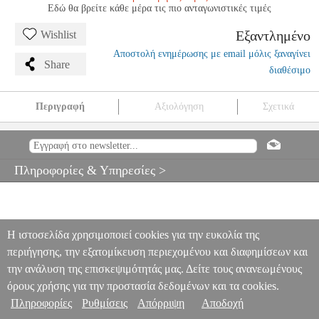
Εδώ θα βρείτε κάθε μέρα τις πιο ανταγωνιστικές τιμές
Εξαντλημένο
Wishlist
Αποστολή ενημέρωσης με email μόλις ξαναγίνει
Share
διαθέσιμο
Περιγραφή
Αξιολόγηση
Σχετικά
ESPERANZA EOT011 FRONT TAIL BICYCLE LIGHTS LED
ALYA
PER.236181
PER.236181
ESPERANZA
ESPERANZA
ΦΑΚΟΙ
ESPERANZA EOT011 FRONT TAIL BICYCLE LIGHTS
Πληροφορίες & Υπηρεσίες >
LED ALYA
0
Η ιστοσελίδα χρησιμοποιεί cookies για την ευκολία της
περιήγησης, την εξατομίκευση περιεχομένου και διαφημίσεων και
την ανάλυση της επισκεψιμότητάς μας. Δείτε τους ανανεωμένους
όρους χρήσης για την προστασία δεδομένων και τα cookies.
Πληροφορίες
Ρυθμίσεις
Απόρριψη
Αποδοχή