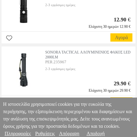
2-3 εργάσιμες ημέρες
12.90
€
Ελάχιστη 30 ημερών 12.90 €
Αγορά
SONORA TACTICAL ΑΛΟΥΜΙΝΕΝΙΟΣ ΦΑΚΟΣ LED
2000LM
PER.235967
2-3 εργάσιμες ημέρες
29.90
€
Ελάχιστη 30 ημερών 29.90 €
Αγορά
Η ιστοσελίδα χρησιμοποιεί cookies για την ευκολία της
περιήγησης, την εξατομίκευση περιεχομένου και διαφημίσεων και
την ανάλυση της επισκεψιμότητάς μας. Δείτε τους ανανεωμένους
όρους χρήσης για την προστασία δεδομένων και τα cookies.
Πληροφορίες
Ρυθμίσεις
Απόρριψη
Αποδοχή
Πληροφορίες & Υπηρεσίες >