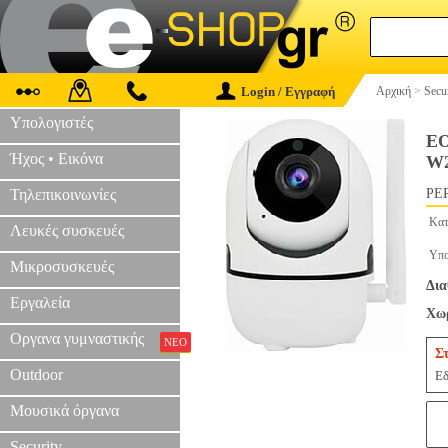
Login / Εγγραφή
Αρχική
>
Secu
Υπολογιστές
EO
Ήχος • Εικόνα
W
Τηλεπικοινωνίες
PER
Κατ
Λευκές συσκευές
Υπο
Μικροσυσκευές
Δια
Εργαλεία
Χωρ
Οργανα γυμναστικής
ΝΕΟ
Σ
Outdoor
Εδ
Μουσικά όργανα
Security