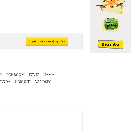
Σχολιάστε και ψηφίστε
K
EONBOOM
EZVIZ
HAMA
TENDA
UBIQUITI
VANDSEC