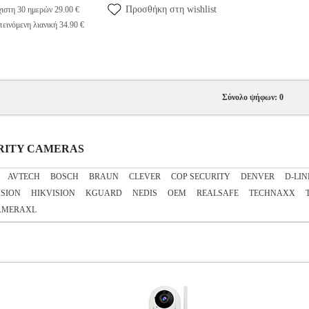
Προσθήκη στη wishlist
ιστη 30 ημερών 29.00 €
εινόμενη λιανική 34.90 €
Σύνολο ψήφων: 0
CURITY CAMERAS
AVTECH
BOSCH
BRAUN
CLEVER
COP SECURITY
DENVER
D-LIN
ISION
HIKVISION
KGUARD
NEDIS
OEM
REALSAFE
TECHNAXX
AMERAXL