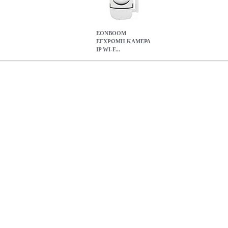
EONBOOM
ΕΓΧΡΩΜΗ ΚΑΜΕΡΑ
IP WI-F...
WI-FI FULL HD 1080P 3.6MM IP66 GN-M3520-W200
PER.604
S
EONBOOM ΕΓΧΡΩΜΗ ΚΑΜΕΡΑ IP WI-FI FULL HD 1080P 3.
29.00