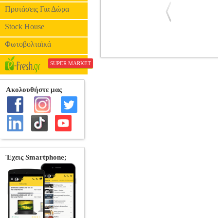
Προτάσεις Για Δώρα
Stock House
Φωτοβολταϊκά
EONBOOM ΕΓΧΡΩΜΗ ΚΑΜΕΡΑ IP 
SUPER MARKET
SECURITY CAMERA