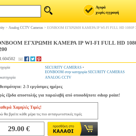
Αγορά
χωρίς εγγραφή
rity
>
Analog CCTV Cameras
>
EONBOOM ΕΓΧΡΩΜΗ ΚΑΜΕΡΑ IP WI-FI FULL HD 1080P 
NBOOM ΕΓΧΡΩΜΗ ΚΑΜΕΡΑ IP WI-FI FULL HD 1080P
200
.604502
ηγορία
SECURITY CAMERAS
•
EONBOOM στην κατηγορία SECURITY CAMERAS
κατηγορία
ANALOG CCTV
θεσιμότητα: 2-3 εργάσιμες ημέρες
ίς έξοδα αποστολής για παραλαβή από οποιοδήποτε eshop point!
ταθερά Χαμηλές Τιμές!
ώ θα βρείτε κάθε μέρα τις πιο ανταγωνιστικές τιμές
29.00 €