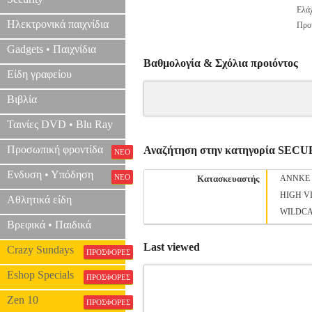
Ελάχ
Ηλεκτρονικά παιχνίδια
Προτ
Gadgets • Παιχνίδια
Βαθμολογία & Σχόλια προιόντος
Είδη γραφείου
Βιβλία
Ταινίες DVD • Blu Ray
Προσωπική φροντίδα
Αναζήτηση στην κατηγορία SE
ΝΕΟ
Ενδυση • Υπόδηση
ΝΕΟ
Κατασκευαστής
ANNKE
HIGH V
Αθλητικά είδη
WILDC
Βρεφικά • Παιδικά
Last viewed
Crazy Sundays
ΠΡΟΣΦΟΡΕΣ
Eshop Specials
ΠΡΟΣΦΟΡΕΣ
Zen 10
ΠΡΟΣΦΟΡΕΣ