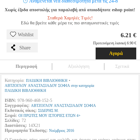
Αναμένεται νέα διαθεσιμότητα μετά τις 24-8
Χωρίς έξοδα αποστολής για παραλαβή από οποιοδήποτε eshop point!
Σταθερά Χαμηλές Τιμές!
Εδώ θα βρείτε κάθε μέρα τις πιο ανταγωνιστικές τιμές
6.21 €
Wishlist
Προτεινόμενη λιανική 6.90 €
Share
Αγορά
Περιγραφή
Αξιολόγηση
Σχετικά
Κατηγορία:
•
ΠΑΙΔΙΚΗ ΒΙΒΛΙΟΘΗΚΗ
ΑΒΤΖΟΓΛΟΥ ΑΝΑΣΤΑΣΙΑΔΟΥ ΣΟΦΙΑ στην κατηγορία
ΠΑΙΔΙΚΗ ΒΙΒΛΙΟΘΗΚΗ
ISBN:
978-960-468-152-5
Συγγραφέας:
ΑΒΤΖΟΓΛΟΥ ΑΝΑΣΤΑΣΙΑΔΟΥ ΣΟΦΙΑ
Εκδοτικός οίκος:
ΣΙΔΕΡΗΣ Μ.
Σειρά:
ΟΙ ΠΡΩΤΕΣ ΜΟΥ ΙΣΤΟΡΙΕΣ ΕΤΩΝ 4+
Σελίδες:
72
Διαστάσεις:
14Χ21
Ημερομηνία Έκδοσης:
Νοέμβριος
2016
Ο Γιαννάκης πήρε χαρτί και μολύβι και άρχισε να γράφει γράμμα στον