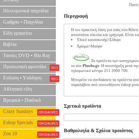
Προτει
Ηλεκτρονικά παιχνίδια
Περιγραφή
Gadgets • Παιχνίδια
Η πιο πρακτική λύση για εσάς που θέλετε
Είδη γραφείου
αποσπάται εύκολα και γρήγορά. Είναι κ
Υλικό κατασκευής>Σίδερο
Βιβλία
Χρώμα>Μαύρο
Ταινίες DVD • Blu Ray
Τα προϊόντα των κατηγοριώ
το site
Plus4u.gr
. Η υποστήριξη μετά τη
Προσωπική φροντίδα
ΝΕΟ
τηλεφωνικό κέντρο 211 2000 700.
Ενδυση • Υπόδηση
ΝΕΟ
Μπορείτε να συνδυάσετε τα προϊόντα αυτ
παραλάβετε από οποιοδήποτε eshop poin
Αθλητικά είδη
Βρεφικά • Παιδικά
Σχετικά προϊόντα
Crazy Sundays
ΠΡΟΣΦΟΡΕΣ
Eshop Specials
ΠΡΟΣΦΟΡΕΣ
Βαθμολογία & Σχόλια προιόντος
Zen 10
ΠΡΟΣΦΟΡΕΣ