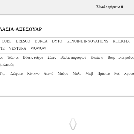
Σύνολο ψήφων: 0
ΔΗΛΑΣΙΑ-ΑΞΕΣΟΥΑΡ
CUBE
DRESCO
DURCA
DYTO
GENUINE INNOVATIONS
KLICKFIX
TE
VENTURA
WOWOW
ες
Τσάντες
Βάσεις τοίχου
Σέλες
Βάσεις παγουριού
Καλάθια
Βοηθητικές ρόδες
ξοπλισμός
Γκρι
Διάφανο
Κόκκινο
Λευκό
Μαύρο
Μπλε
Μωβ
Πράσινο
Ροζ
Χρυσα