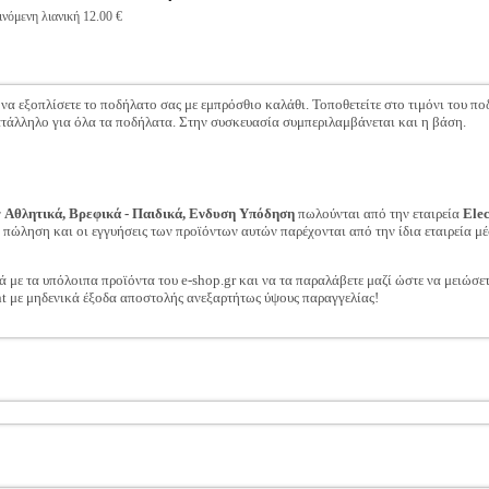
νόμενη λιανική 12.00 €
 να εξοπλίσετε το ποδήλατο σας με εμπρόσθιο καλάθι. Τοποθετείτε στο τιμόνι του πο
ατάλληλο για όλα τα ποδήλατα. Στην συσκευασία συμπεριλαμβάνεται και η βάση.
ν
Αθλητικά, Βρεφικά - Παιδικά, Ενδυση Υπόδηση
πωλούνται από την εταιρεία
Ele
ν πώληση και οι εγγυήσεις των προϊόντων αυτών παρέχονται από την ίδια εταιρεία μέ
ά με τα υπόλοιπα προϊόντα του e-shop.gr και να τα παραλάβετε μαζί ώστε να μειώσε
t με μηδενικά έξοδα αποστολής ανεξαρτήτως ύψους παραγγελίας!