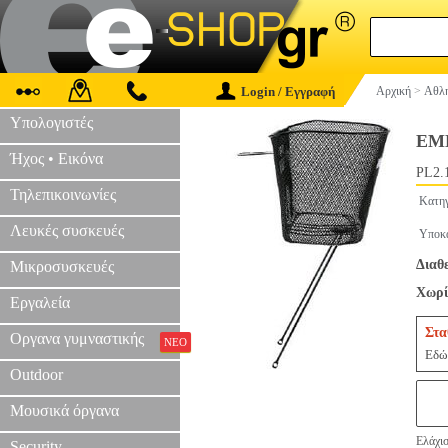
Login / Εγγραφή
Αρχική
>
Αθλη
Υπολογιστές
ΕΜ
Ήχος • Εικόνα
PL2.
Τηλεπικοινωνίες
Κατηγ
Λευκές συσκευές
Υποκ
Διαθ
Μικροσυσκευές
Χωρί
Εργαλεία
Στα
Οργανα γυμναστικής
ΝΕΟ
Εδώ 
Outdoor
Μουσικά όργανα
Ελάχισ
Security