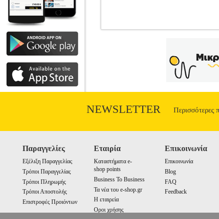
ΕΜΠΡΟΣΘΙΟ ΚΑΛAΘΙ ΓΙΑ ΠΟ
ΑΞΕΣΟΥΑΡ •OEM στην κατηγορία ΠΟΔ
καλάθι. Τοποθετείτε στο τιμόνι του ποδ
συσκευασία συμπεριλαμβάνεται και η β
Υπόδηση πωλούνται από την εταιρεία Elec
προϊόντων αυτών παρέχονται από την ί
προϊόντα αυτά με τα υπόλοιπα προϊόντα 
οποιοδήποτε eshop point με 
NEWSLETTER
Περισσότερες 
Παραγγελίες
Εταιρία
Επικοινωνία
Εξέλιξη Παραγγελίας
Καταστήματα e-
Επικοινωνία
shop points
Τρόποι Παραγγελίας
Blog
Business To Business
Τρόποι Πληρωμής
FAQ
Τα νέα του e-shop.gr
Τρόποι Αποστολής
Feedback
Η εταιρεία
Επιστροφές Προιόντων
Οροι χρήσης