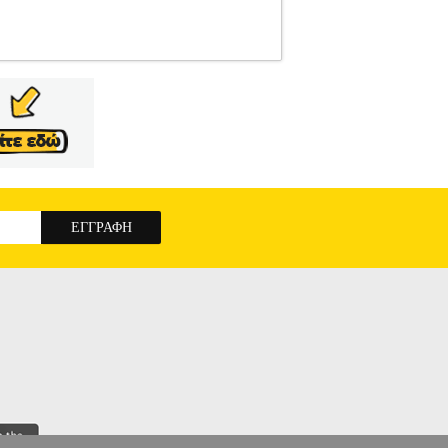
-ΑΞΕΣΟΥΑΡ
Κατηγορία: ΠΟΔΗΛΑΣΙΑ-
εξοπλίσετε το ποδήλατο σας με εμπρόσθιο
ρά. Είναι κατάλληλο για όλα τα ποδήλατα. Στην
ηγοριών Αθλητικά, Βρεφικά - Παιδικά, Ενδυση
ποστήριξη μετά την πώληση και οι εγγυήσεις των
τρο 211 2000 700. Μπορείτε να συνδυάσετε τα
 αποστολής. Μπορείτε επίσης να παραλάβετε από
ΘΙΟ ΚΑΛAΘΙ ΓΙΑ ΠΟΔΗΛΑΤΟ