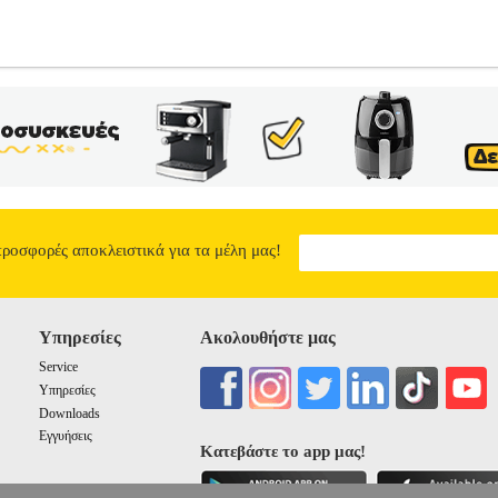
ΔΗΛΑΤΟ
PL2.138033087
PL2.138033087
OEM
OEM
ΠΟΔΗΛΑΣΙΑ
ΗΛΑΣΙΑ-ΑΞΕΣΟΥΑΡ Η πιο πρακτική λύση για εσάς που θέλετε να 
ηλάτου και διαθέτει ειδική βάση ώστε να αποσπάται εύκολα και γρήγο
άση.• Υλικό κατασκευής>Σίδερο• Χρώμα>Μαύρο Τα προϊόντα των κατ
tronic Shopping Greece ΑΕ σε συνεργασία με το site Plus4u.gr. Η υ
δια εταιρεία μέσα από το site www.plus4u.gr και το τηλεφωνικό κέν
του e-shop.gr και να τα παραλάβετε μαζί ώστε να μειώσετε τα έξοδα
μηδενικά έξοδα αποστολής ανεξαρτήτως ύψους παραγγελίας!
ΕΜΠΡΟΣ
10.80
προσφορές αποκλειστικά για τα μέλη μας!
Υπηρεσίες
Ακολουθήστε μας
Service
Υπηρεσίες
Downloads
Εγγυήσεις
Κατεβάστε το app μας!