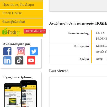
Προτάσεις Για Δώρα
Stock House
Φωτοβολταϊκά
Αναζήτηση στην κατηγορία ΠΟ
SUPER MARKET
Κατασκευαστής
CELLY
PROPHE
Κατηγορία
Κουκούλ
Λοιπός ε
Χρώμα
Ασημί
Last viewed