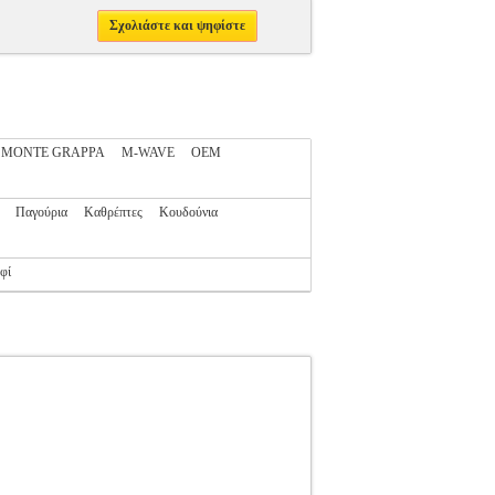
Σχολιάστε και ψηφίστε
MONTE GRAPPA
M-WAVE
OEM
Παγούρια
Καθρέπτες
Κουδούνια
φί