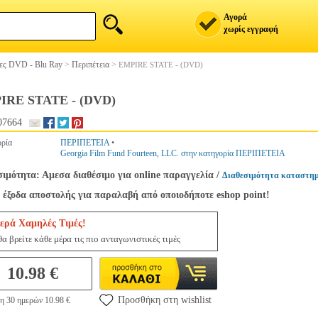
Αγορά
χωρίς εγγραφή
ίες DVD - Blu Ray
>
Περιπέτεια
>
EMPIRE STATE - (DVD)
IRE STATE - (DVD)
07664
ρία
ΠΕΡΙΠΕΤΕΙΑ
•
Georgia Film Fund Fourteen, LLC. στην κατηγορία ΠΕΡΙΠΕΤΕΙΑ
σιμότητα: Αμεσα διαθέσιμο για online παραγγελία
/
Διαθεσιμότητα καταστημ
 έξοδα αποστολής για παραλαβή από οποιοδήποτε eshop point!
ερά Χαμηλές Τιμές!
α βρείτε κάθε μέρα τις πιο ανταγωνιστικές τιμές
10.98 €
Προσθήκη στη wishlist
η 30 ημερών 10.98 €