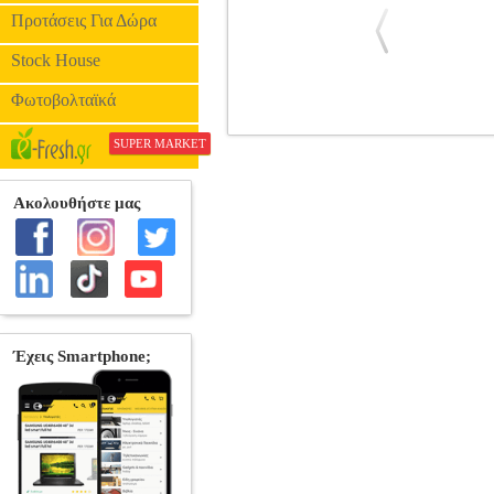
Προτάσεις Για Δώρα
Stock House
Φωτοβολταϊκά
EMPIRE STATE - (DVD)
DVD.076
SUPER MARKET
ΠΕΡΙΠΕΤΕΙΑ •Georgia Film Fund Fourte
Ηθοποιοί: Μάικλ Ανγκαράνο, Έμμα Ρόμπε
Ακαδημία της Αστυνομίας απορρίπτονται η 
χαλαρά μέτρα ασφάλειας που επικρατού
εταιρίας. Ο Κρις, βλέποντας τα όνειρά
δρόμος τους τούς φέρνει αντιμέτωπους μ