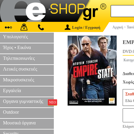
Login / Εγγραφή
Αρχική
>
Ταιν
Υπολογιστές
EMP
Ήχος • Εικόνα
DVD.
Τηλεπικοινωνίες
Κατηγο
Λευκές συσκευές
Διαθε
Μικροσυσκευές
Χωρίς
Εργαλεία
Σταθ
Εδώ θ
Οργανα γυμναστικής
ΝΕΟ
Outdoor
Μουσικά όργανα
Ελάχιστ
Security