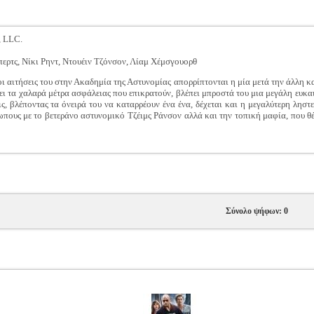
, LLC.
ρτς, Νίκι Ρηντ, Ντουέιν Τζόνσον, Λίαμ Χέμσγουορθ
οι αιτήσεις του στην Ακαδημία της Αστυνομίας απορρίπτονται η μία μετά την άλλη και
ει τα χαλαρά μέτρα ασφάλειας που επικρατούν, βλέπει μπροστά του μια μεγάλη ευκαι
ς, βλέποντας τα όνειρά του να καταρρέουν ένα ένα, δέχεται και η μεγαλύτερη ληστε
πους με το βετεράνο αστυνομικό Τζέιμς Ράνσον αλλά και την τοπική μαφία, που θέλ
Σύνολο ψήφων: 0