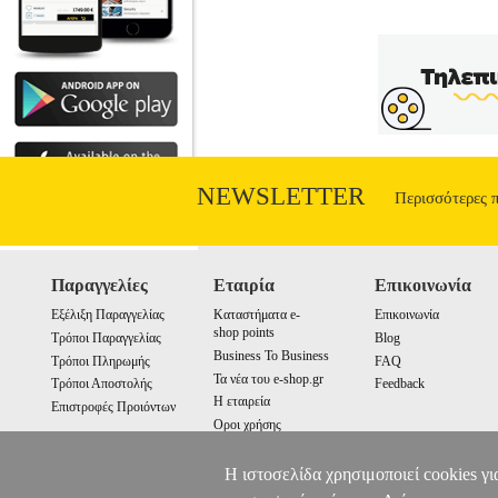
NEWSLETTER
Περισσότερες 
Παραγγελίες
Εταιρία
Επικοινωνία
Εξέλιξη Παραγγελίας
Καταστήματα e-
Επικοινωνία
shop points
Τρόποι Παραγγελίας
Blog
Business To Business
Τρόποι Πληρωμής
FAQ
Τα νέα του e-shop.gr
Τρόποι Αποστολής
Feedback
Η εταιρεία
Επιστροφές Προιόντων
Οροι χρήσης
Cookies
Η ιστοσελίδα χρησιμοποιεί cookies γι