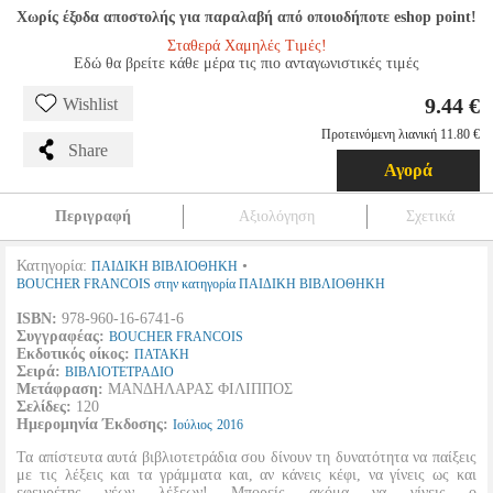
Χωρίς έξοδα αποστολής για παραλαβή από οποιοδήποτε eshop point!
Σταθερά Χαμηλές Τιμές!
Εδώ θα βρείτε κάθε μέρα τις πιο ανταγωνιστικές τιμές
9.44 €
Wishlist
Προτεινόμενη λιανική 11.80 €
Share
Αγορά
Περιγραφή
Αξιολόγηση
Σχετικά
Κατηγορία:
•
ΠΑΙΔΙΚΗ ΒΙΒΛΙΟΘΗΚΗ
BOUCHER FRANCOIS στην κατηγορία ΠΑΙΔΙΚΗ ΒΙΒΛΙΟΘΗΚΗ
ISBN:
978-960-16-6741-6
Συγγραφέας:
BOUCHER FRANCOIS
Εκδοτικός οίκος:
ΠΑΤΑΚΗ
Σειρά:
ΒΙΒΛΙΟΤΕΤΡΑΔΙΟ
Μετάφραση:
ΜΑΝΔΗΛΑΡΑΣ ΦΙΛΙΠΠΟΣ
Σελίδες:
120
Ημερομηνία Έκδοσης:
Ιούλιος
2016
Τα απίστευτα αυτά βιβλιοτετράδια σου δίνουν τη δυνατότητα να παίξεις
με τις λέξεις και τα γράμματα και, αν κάνεις κέφι, να γίνεις ως και
εφευρέτης νέων λέξεων! Μπορείς ακόμα να γίνεις ο