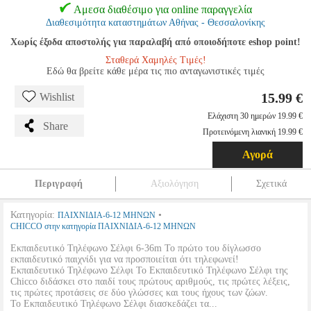
Αμεσα διαθέσιμο για online παραγγελία
Διαθεσιμότητα καταστημάτων Αθήνας - Θεσσαλονίκης
Χωρίς έξοδα αποστολής για παραλαβή από οποιοδήποτε eshop point!
Σταθερά Χαμηλές Τιμές!
Εδώ θα βρείτε κάθε μέρα τις πιο ανταγωνιστικές τιμές
15.99 €
Wishlist
Ελάχιστη 30 ημερών 19.99 €
Share
Προτεινόμενη λιανική 19.99 €
Αγορά
Περιγραφή
Αξιολόγηση
Σχετικά
Κατηγορία:
•
ΠΑΙΧΝΙΔΙΑ-6-12 ΜΗΝΩΝ
CHICCO στην κατηγορία ΠΑΙΧΝΙΔΙΑ-6-12 ΜΗΝΩΝ
Εκπαιδευτικό Τηλέφωνο Σέλφι 6-36m Το πρώτο του δίγλωσσο
εκπαιδευτικό παιχνίδι για να προσποιείται ότι τηλεφωνεί!
Εκπαιδευτικό Τηλέφωνο Σέλφι Το Εκπαιδευτικό Τηλέφωνο Σέλφι της
Chicco διδάσκει στο παιδί τους πρώτους αριθμούς, τις πρώτες λέξεις,
τις πρώτες προτάσεις σε δύο γλώσσες και τους ήχους των ζώων.
Το Εκπαιδευτικό Τηλέφωνο Σέλφι διασκεδάζει τα...