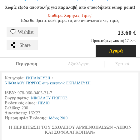
Χωρίς έξοδα αποστολής για παραλαβή από οποιοδήποτε eshop point!
Σταθερά Χαμηλές Τιμές!
Εδώ θα βρείτε κάθε μέρα τις πιο ανταγωνιστικές τιμές
13.60 €
Wishlist
Προτεινόμενη λιανική 17.00 €
Share
Αγορά
Περιγραφή
Αξιολόγηση
Σχετικά
Κατηγορία:
•
ΕΚΠΑΙΔΕΥΣΗ
ΝΙΚΟΛΑΟΥ ΓΙΩΡΓΟΣ στην κατηγορία ΕΚΠΑΙΔΕΥΣΗ
ISBN:
978-960-9405-31-7
Συγγραφέας:
ΝΙΚΟΛΑΟΥ ΓΙΩΡΓΟΣ
Εκδοτικός οίκος:
ΠΕΔΙΟ
Σελίδες:
200
Διαστάσεις:
16Χ23
Ημερομηνία Έκδοσης:
Μάιος
2010
Η ΠΕΡΙΠΤΩΣΗ ΤΟΥ ΣΧΟΛΕΙΟΥ ΑΡΜΕΝΟΠΑΙΔΩΝ «ΛΕΒΟΝ
ΚΑΙ ΣΟΦΙΑ ΑΓΚΟΠΙΑΝ»