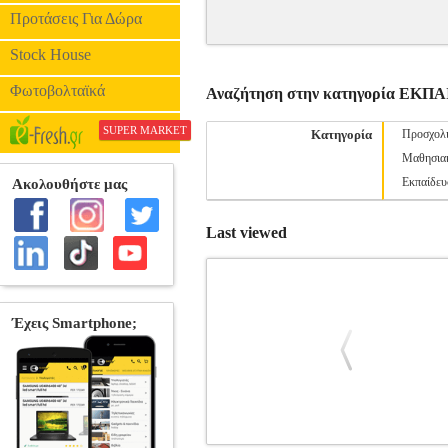
Προτάσεις Για Δώρα
Stock House
Φωτοβολταϊκά
Αναζήτηση στην κατηγορία ΕΚΠ
SUPER MARKET
Κατηγορία
Προσχολι
Μαθησιακ
Εκπαίδευ
Last viewed