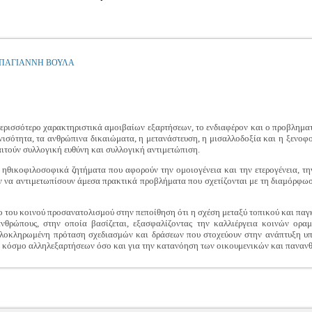
ΠΑΓΙΑΝΝΗ ΒΟΥΛΑ
ερισσότερο χαρακτηριστικά αμοιβαίων εξαρτήσεων, το ενδιαφέρον και ο προβλημα
ανισότητα, τα ανθρώπινα δικαιώματα, η μετανάστευση, η μισαλλοδοξία και η ξενοφ
ιτούν συλλογική ευθύνη και συλλογική αντιμετώπιση.
 ηθικοφιλοσοφικά ζητήματα που αφορούν την ομοιογένεια και την ετερογένεια, την
υν να αντιμετωπίσουν άμεσα πρακτικά προβλήματα που σχετίζονται με τη διαμόρφω
ο του κοινού προσανατολισμού στην πεποίθηση ότι η σχέση μεταξύ τοπικού και παγ
ανθρώπους, στην οποία βασίζεται, εξασφαλίζοντας την καλλιέργεια κοινών ορ
ολοκληρωμένη πρόταση σχεδιασμών και δράσεων που στοχεύουν στην ανάπτυξη υπ
 κόσμο αλληλεξαρτήσεων όσο και για την κατανόηση των οικουμενικών και παναν