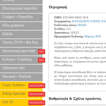
Περιγραφή
Ηλεκτρονικά παιχνίδια
Gadgets • Παιχνίδια
ISBN:
978-960-9405-18-8
Συγγραφέας:
,
ΚΑΝΑΚΙΔΟΥ ΕΛΕΝΗ
ΠΑ
Είδη γραφείου
Εκδοτικός οίκος:
ΠΕΔΙΟ
Σελίδες:
221
Διαστάσεις:
16Χ23
Βιβλία
Ημερομηνία Έκδοσης:
Μάρτιος
2010
Ταινίες DVD • Blu Ray
Σε έναν κόσμο που αποκτά ολοένα και π
περιβάλλοντος, η βία, η φτώχεια και η 
Προσωπική φροντίδα
συγκεκριμένη εδαφική περιοχή, αλλά απα
ΝΕΟ
Κάτω από αυτές τις συνθήκες, εκτός από
Ενδυση • Υπόδηση
ΝΕΟ
παγκόσμιο, οι επιμέρους κοινωνίες έχο
είδος μάθησης.
Αθλητικά είδη
Η παγκόσμια εκπαίδευση θέτει το πλαίσι
με νόημα κοινότητας για όλους τους 
Βρεφικά • Παιδικά
αναπτυξιακή εκπαίδευση αποτελεί μια 
πολύπλευρη πρόσκτηση γνώσεων σε έναν
Crazy Sundays
ΠΡΟΣΦΟΡΕΣ
Eshop Specials
ΠΡΟΣΦΟΡΕΣ
Βαθμολογία & Σχόλια προιόντος
Zen 10
ΠΡΟΣΦΟΡΕΣ