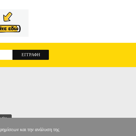
ΚΙΔΟΥ ΕΛΕΝΗ, ΠΑΠΑΓΙΑΝΝΗ ΒΟΥΛΑ
α: ΕΚΠΑΙΔΕΥΣΗ
18-8 Συγγραφέας: ΚΑΝΑΚΙΔΟΥ ΕΛΕΝΗ,
τιος 2010 Σε έναν κόσμο που αποκτά ολοένα
α όπως η υποβάθμιση του περιβάλλοντος, η βία,
εν αφορούν μια χώρα, μια κοινότητα ή μια
τές τις συνθήκες, εκτός από ηθικοφιλοσοφικά
το παγκόσμιο, οι επιμέρους κοινωνίες έχουν να
πιών και με κάθε είδος μάθησης. Η παγκόσμια
παγκόσμιου δεν είναι συγκρουσιακή, αλλά μια
α κοινών οραμάτων για έναν καλύτερο κόσμο. Η
χεύουν στην ανάπτυξη υποστηρικτικών δομών
ια την κατανόηση των οικουμενικών και
ΕΚΠΑΙΔΕΥΣΗ
αφημίσεων και την ανάλυση της