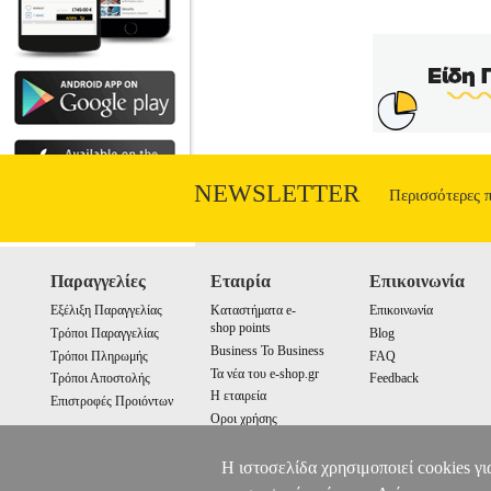
ΕΙΣΑΓΩΓΗ ΣΤΗΝ ΠΑΓΚΟΣΜΙΑ Α
ΚΑΝΑΚΙ
•ΚΑΝΑΚΙΔΟΥ ΕΛΕΝΗ, ΠΑΠΑΓΙΑΝΝΗ
ΠΑΠΑΓΙΑΝΝΗ ΒΟΥΛΑ Εκδοτικός οίκος: Π
και περισσότερο χαρακτηριστικά αμοιβαί
η φτώχεια και η ανισότητα, τα ανθρ
συγκεκριμένη εδαφική περιοχή, αλλά α
ζητήματα που αφορούν την ομοιογένεια κ
αντιμετωπίσουν άμεσα πρακτικά προβλή
εκπαίδευση θέτει το πλαίσιο του κοιν
NEWSLETTER
Περισσότερες 
σχέση με νόημα κοινότητας για όλους το
παγκόσμια αναπτυξιακή εκπαίδευση απ
τόσο για τη σφαιρική και πολύπ
πανανθρώ
Παραγγελίες
Εταιρία
Επικοινωνία
Εξέλιξη Παραγγελίας
Καταστήματα e-
Επικοινωνία
shop points
Τρόποι Παραγγελίας
Blog
Business To Business
Τρόποι Πληρωμής
FAQ
Τα νέα του e-shop.gr
Τρόποι Αποστολής
Feedback
Η εταιρεία
Επιστροφές Προιόντων
Οροι χρήσης
Cookies
Η ιστοσελίδα χρησιμοποιεί cookies γι