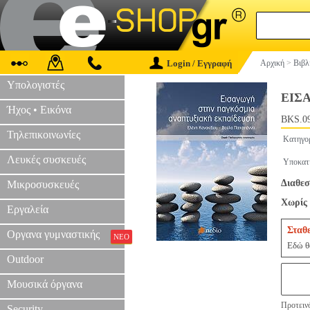
Login / Εγγραφή
Αρχική
>
Βιβλ
Υπολογιστές
ΕΙΣ
Ήχος • Εικόνα
BKS.0
Τηλεπικοινωνίες
Κατηγο
Λευκές συσκευές
Υποκατ
Διαθεσ
Μικροσυσκευές
Χωρίς 
Εργαλεία
Σταθ
Οργανα γυμναστικής
ΝΕΟ
Εδώ θα
Outdoor
Μουσικά όργανα
Προτεινό
Security