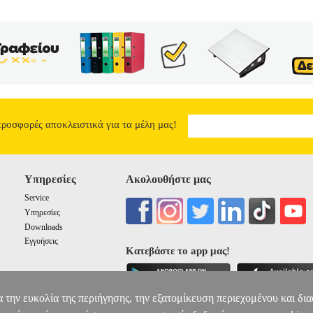
ΝΑΠΤΥΞΙΑΚΗ ΕΚΠΑΙΔΕΥΣΗ
BKS.0954523
BKS.0954523
ΚΑΝΑ
ΔΟΥ ΕΛΕΝΗ, ΠΑΠΑΓΙΑΝΝΗ ΒΟΥΛΑ
ΕΚΠΑΙΔΕΥΣΗ
Κατηγορί
 ΒΟΥΛΑ στην κατηγορία ΕΚΠΑΙΔΕΥΣΗ ISBN: 978-960-9405-
ΕΔΙΟ Σελίδες: 221 Διαστάσεις: 16Χ23 Ημερομηνία Έκδοσης: Μάρ
ων εξαρτήσεων, το ενδιαφέρον και ο προβληματισμός γύρω από θέματ
ώπινα δικαιώματα, η μετανάστευση, η μισαλλοδοξία και η ξενοφοβία δ
παιτούν συλλογική ευθύνη και συλλογική αντιμετώπιση. Κάτω από αυ
αι την ετερογένεια, την ταυτότητα και την ετερότητα, το τοπικό και 
ματα που σχετίζονται με τη διαμόρφωση νέων αντιλήψεων και νοοτρο
ού προσανατολισμού στην πεποίθηση ότι η σχέση μεταξύ τοπικού και 
προσφορές αποκλειστικά για τα μέλη μας!
υς ανθρώπους, στην οποία βασίζεται, εξασφαλίζοντας την καλλιέργει
οτελεί μια ολοκληρωμένη πρόταση σχεδιασμών και δράσεων που στο
λευρη πρόσκτηση γνώσεων σε έναν κόσμο αλληλεξαρτήσεων όσο και γ
πινων αξιών.
ΕΙΣΑΓΩΓΗ ΣΤΗΝ ΠΑΓΚΟΣΜΙΑ ΑΝΑΠΤΥΞΙΑΚΗ 
Υπηρεσίες
Ακολουθήστε μας
12.81
Service
Υπηρεσίες
Downloads
Εγγυήσεις
Κατεβάστε το app μας!
α την ευκολία της περιήγησης, την εξατομίκευση περιεχομένου και δι