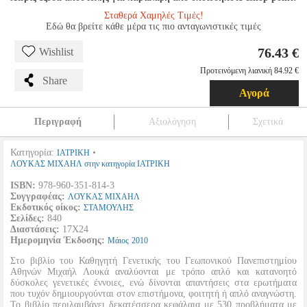
Σταθερά Χαμηλές Τιμές!
Εδώ θα βρείτε κάθε μέρα τις πιο ανταγωνιστικές τιμές
76.43 €
Wishlist
Προτεινόμενη λιανική 84.92 €
Share
Αγορά
Περιγραφή
Αξιολόγηση
Σχετικά
Κατηγορία:
•
ΙΑΤΡΙΚΗ
ΛΟΥΚΑΣ ΜΙΧΑΗΛ στην κατηγορία ΙΑΤΡΙΚΗ
ISBN:
978-960-351-814-3
Συγγραφέας:
ΛΟΥΚΑΣ ΜΙΧΑΗΛ
Εκδοτικός οίκος:
ΣΤΑΜΟΥΛΗΣ
Σελίδες:
840
Διαστάσεις:
17Χ24
Ημερομηνία Έκδοσης:
Μάιος
2010
Στο βιβλίο του Καθηγητή Γενετικής του Γεωπονικού Πανεπιστημίου
Αθηνών Μιχαήλ Λουκά αναλύονται με τρόπο απλό και κατανοητό
δύσκολες γενετικές έννοιες, ενώ δίνονται απαντήσεις στα ερωτήματα
που τυχόν δημιουργούνται στον επιστήμονα, φοιτητή ή απλό αναγνώστη.
Το βιβλίο περιλαμβάνει δεκατέσσερα κεφάλαια με 530 προβλήματα με