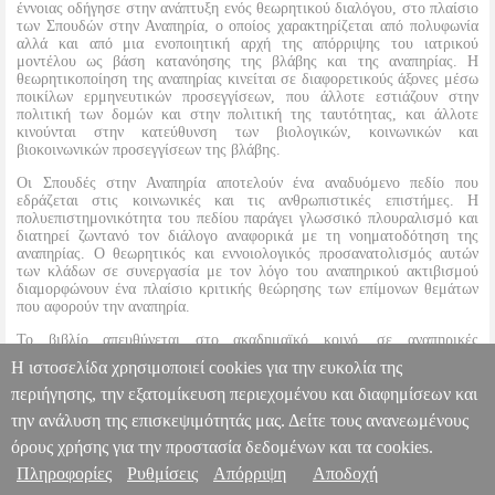
έννοιας οδήγησε στην ανάπτυξη ενός θεωρητικού διαλόγου, στο πλαίσιο
των Σπουδών στην Αναπηρία, ο οποίος χαρακτηρίζεται από πολυφωνία
αλλά και από μια ενοποιητική αρχή της απόρριψης του ιατρικού
μοντέλου ως βάση κατανόησης της βλάβης και της αναπηρίας. Η
θεωρητικοποίηση της αναπηρίας κινείται σε διαφορετικούς άξονες μέσω
ποικίλων ερμηνευτικών προσεγγίσεων, που άλλοτε εστιάζουν στην
πολιτική των δομών και στην πολιτική της ταυτότητας, και άλλοτε
κινούνται στην κατεύθυνση των βιολογικών, κοινωνικών και
βιοκοινωνικών προσεγγίσεων της βλάβης.
Οι Σπουδές στην Αναπηρία αποτελούν ένα αναδυόμενο πεδίο που
εδράζεται στις κοινωνικές και τις ανθρωπιστικές επιστήμες. Η
πολυεπιστημονικότητα του πεδίου παράγει γλωσσικό πλουραλισμό και
διατηρεί ζωντανό τον διάλογο αναφορικά με τη νοηματοδότηση της
αναπηρίας. Ο θεωρητικός και εννοιολογικός προσανατολισμός αυτών
των κλάδων σε συνεργασία με τον λόγο του αναπηρικού ακτιβισμού
διαμορφώνουν ένα πλαίσιο κριτικής θεώρησης των επίμονων θεμάτων
που αφορούν την αναπηρία.
Το βιβλίο απευθύνεται στο ακαδημαϊκό κοινό, σε αναπηρικές
οργανώσεις αλλά και σε όσους ενδιαφέρονται να διαμορφώσουν
Η ιστοσελίδα χρησιμοποιεί cookies για την ευκολία της
πολιτικές σχετικές με την αναπηρία.
περιήγησης, την εξατομίκευση περιεχομένου και διαφημίσεων και
την ανάλυση της επισκεψιμότητάς μας. Δείτε τους ανανεωμένους
ΕΓΧΕΙΡΙΔΙΟ ΣΠΟΥΔΩΝ ΣΤΗΝ ΑΝΑΠΗΡΙΑ
BKS.0181248
BKS.0181248
ΣΥΛΛΟΓΙΚΟ ΕΡΓΟ
ΣΥΛΛΟΓΙΚΟ ΕΡΓΟ
όρους χρήσης για την προστασία δεδομένων και τα cookies.
ΚΟΙΝΩΝΙΟΛΟΓΙΑ
Κατηγορία: ΚΟΙΝΩΝΙΟΛΟΓΙΑ
Πληροφορίες
Ρυθμίσεις
Απόρριψη
Αποδοχή
Πληροφορίες & Υπηρεσίες >
•ΣΥΛΛΟΓΙΚΟ ΕΡΓΟ στην κατηγορία ΚΟΙΝΩΝΙΟΛΟΓΙΑ ISBN: