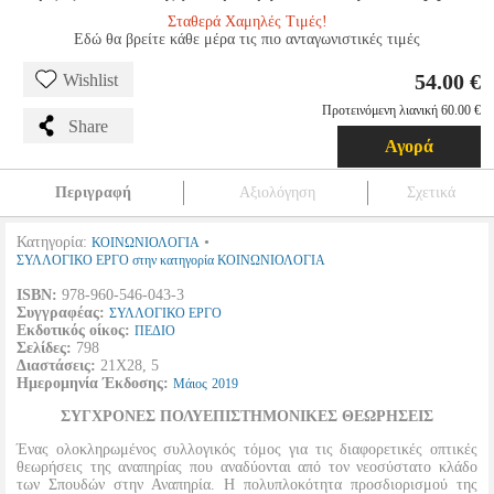
Σταθερά Χαμηλές Τιμές!
Εδώ θα βρείτε κάθε μέρα τις πιο ανταγωνιστικές τιμές
54.00 €
Wishlist
Προτεινόμενη λιανική 60.00 €
Share
Αγορά
Περιγραφή
Αξιολόγηση
Σχετικά
Κατηγορία:
•
ΚΟΙΝΩΝΙΟΛΟΓΙΑ
ΣΥΛΛΟΓΙΚΟ ΕΡΓΟ στην κατηγορία ΚΟΙΝΩΝΙΟΛΟΓΙΑ
ISBN:
978-960-546-043-3
Συγγραφέας:
ΣΥΛΛΟΓΙΚΟ ΕΡΓΟ
Εκδοτικός οίκος:
ΠΕΔΙΟ
Σελίδες:
798
Διαστάσεις:
21Χ28, 5
Ημερομηνία Έκδοσης:
Μάιος
2019
ΣΥΓΧΡΟΝΕΣ ΠΟΛΥΕΠΙΣΤΗΜΟΝΙΚΕΣ ΘΕΩΡΗΣΕΙΣ
Ένας ολοκληρωμένος συλλογικός τόμος για τις διαφορετικές οπτικές
θεωρήσεις της αναπηρίας που αναδύονται από τον νεοσύστατο κλάδο
των Σπουδών στην Αναπηρία. Η πολυπλοκότητα προσδιορισμού της