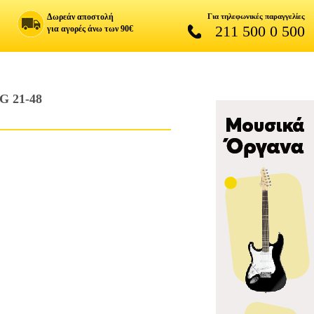
Δωρεάν αποστολή
Για τηλεφωνικές παραγγελίες
211 500 0 500
για αγορές άνω των 90€
 21-48