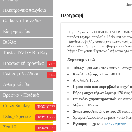
Προτ
Ηλεκτρονικά παιχνίδια
Περιγραφή
Gadgets • Παιχνίδια
Είδη γραφείου
Η τριπλή κεραία EDISION TALOS 18db 5G
παρέχει ισχυρή απολαβή 18db και ταυτό
-Διαθέτει υψηλής ποιότητας κατασκευή α
Βιβλία
-Σε συνδυασμό με την στιβαρή κατασκευή
λήψης Επίγειου Ψηφιακού σήματος για τη
Ταινίες DVD • Blu Ray
Χαρακτηριστικά
Προσωπική φροντίδα
ΝΕΟ
Τύπος:
Τριπλού κατευθυντικού στοιχ
Ενδυση • Υπόδηση
Κανάλια λήψης:
21 έως 48 UHF.
ΝΕΟ
Απολαβή:
18db.
Αθλητικά είδη
Προστασία από παρεμβολές:
συχνότ
Εύρος συχνοτήτων λήψης:
470 έως 
Βρεφικά • Παιδικά
Επιπλέον χαρακτηριστικά:
Με σύνδεσ
Μήκος:
105 cm.
Crazy Sundays
ΠΡΟΣΦΟΡΕΣ
Διάμετρος στήριξης ιστού:
20 έως 5
Eshop Specials
Χρώμα:
Αλουμίνιο με μπλε κυτίο δια
ΠΡΟΣΦΟΡΕΣ
Εγγύηση:
1 χρόνος.
DOA 7 ημερών
Zen 10
ΠΡΟΣΦΟΡΕΣ