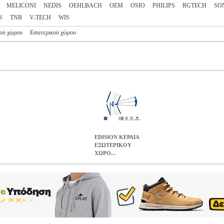
MELICONI
NEDIS
OEHLBACH
OEM
OSIO
PHILIPS
RGTECH
SO
S
TNB
V-TECH
WIS
ού χώρου
Εσωτερικού χώρου
EDISION ΚΕΡΑΙΑ
ΕΞΩΤΕΡΙΚΟΥ
ΧΩΡΟ...
ΧΩΡΟΥ TALOS 18DB 5G 21-48
PER.808298
PER.808298
EDISI
EDISION στην κατηγορία ΚΕΡΑΙΕΣ ΤΗΛΕΟΡΑΣΕΩΝ Η τριπλή κερ
πτικών καναλιών 21 έως και 48 UHF. Με την διάταξη τριπλού κατευθ
ις συχνότητες 4G & 5G LTE. -Διαθέτει υψηλής ποιότητας κατασκευή 
 για εύκολη και ασφαλή συναρμολόγηση. -Σε συνδυασμό με την στιβα
κάθε εγκατάσταση το σημείο της οποίας έχει συνθήκη λήψης Επίγειου 
ηριστικά • Τύπος: Τριπλού κατευθυντικού στοιχείου κεραία λήψης Ε