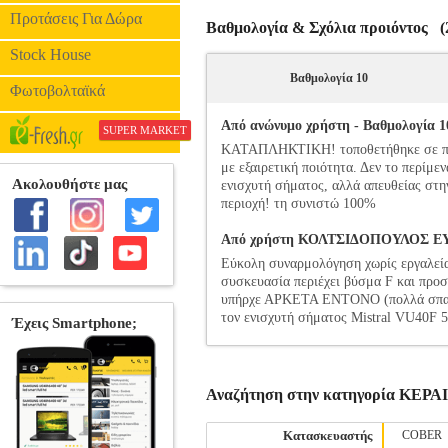
Προτάσεις Για Δώρα
Βαθμολογία & Σχόλια προιόντος (2
Stock House
Βαθμολογία 10
Φωτοβολταϊκά
Από ανώνυμο χρήστη - Βαθμολογία 10
SUPER MARKET
ΚΑΤΑΠΛΗΚΤΙΚΗ! τοποθετήθηκε σε πολύ
με εξαιρετική ποιότητα. Δεν το περίμε
ενισχυτή σήματος, αλλά απευθείας στην
περιοχή! τη συνιστώ 100%
Από χρήστη ΚΟΛΤΣΙΔΟΠΟΥΛΟΣ ΕΥΡΙ
Εύκολη συναρμολόγηση χωρίς εργαλεία
συσκευασία περιέχει βύσμα F και προσ
υπήρχε ΑΡΚΕΤΑ ΕΝΤΟΝΟ (πολλά σπασίμ
τον ενισχυτή σήματος Mistral VU40F 
Αναζήτηση στην κατηγορία ΚΕ
Κατασκευαστής
COBER