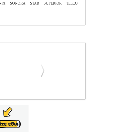
NIX
SONORA
STAR
SUPERIOR
TELCO
ON
EDISION
ΚΕΡΑΙΕΣ ΤΗΛΕΟΡΑΣΕΩΝ
αία EDISION TALOS 18db 5G 21-48, είναι
υντήρα, παρέχει ισχυρή απολαβή 18db και
από αλουμίνιο και ποιοτικά συνθετικά υλικά,
ρή κατασκευή και την απόδοση μεγάλης τριπλής
Ψηφιακού σήματος για την οποία χρειάζεται μια
πίγειων Ψηφιακών καναλιών.• Κανάλια λήψης: 21