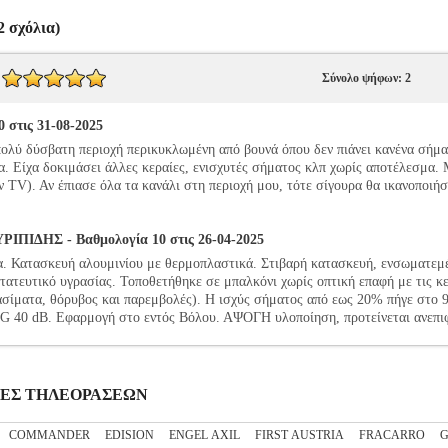
 σχόλια)
Σύνολο ψήφων: 2
 στις 31-08-2025
 δύσβατη περιοχή περικυκλωμένη από βουνά όπου δεν πιάνει κανένα σήμα 
να. Είχα δοκιμάσει άλλες κεραίες, ενισχυτές σήματος κλπ χωρίς αποτέλεσμα.
 TV). Αν έπιασε όλα τα κανάλι στη περιοχή μου, τότε σίγουρα θα ικανοποιήσε
ΠΙΔΗΣ - Βαθμολογία 10 στις 26-04-2025
. Κατασκευή αλουμινίου με θερμοπλαστικά. Στιβαρή κατασκευή, ενσωματεμέ
τατευτικό υγρασίας. Τοποθετήθηκε σε μπαλκόνι χωρίς οπτική επαφή με τις κ
ατα, θόρυβος και παρεμβολές). Η ισχύς σήματος από εως 20% πήγε στο 
5G 40 dB. Εφαρμογή στο εντός Βόλου. ΑΨΟΓΗ υλοποίηση, προτείνεται ανεπι
ΡΑΙΕΣ ΤΗΛΕΟΡΑΣΕΩΝ
COMMANDER
EDISION
ENGEL AXIL
FIRST AUSTRIA
FRACARRO
G