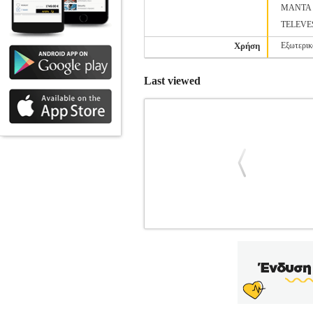
MANTA
TELEVE
Χρήση
Εξωτερικ
Last viewed
EDISION ΚΕΡΑΙΑ ΕΞΩΤΕΡΙΚΟΥ 
Κατηγορία: ΚΕΡΑΙΕΣ ΤΗΛΕΟΡΑΣΕΩΝ •
για λήψη Επίγειων Ψηφιακών τηλεο
ταυτόχρονα, αποκοπή παρεμβολών από τ
μαζί με ''παξιμάδια'' τύπου πεταλούδα
κεραίας, αποτελεί ιδανική επιλογή για 
μεγάλη και ισχυρή τριπλή κεραία.Χαρακτ