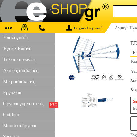
Login / Εγγραφή
Αρχική
>
Ήχος
Υπολογιστές
ED
Ήχος • Εικόνα
PER
Τηλεπικοινωνίες
Κατ
Λευκές συσκευές
Υπο
Δια
Μικροσυσκευές
Χωρ
Εργαλεία
Σ
Οργανα γυμναστικής
ΝΕΟ
Εδ
Outdoor
Μουσικά όργανα
Ελάχ
Security