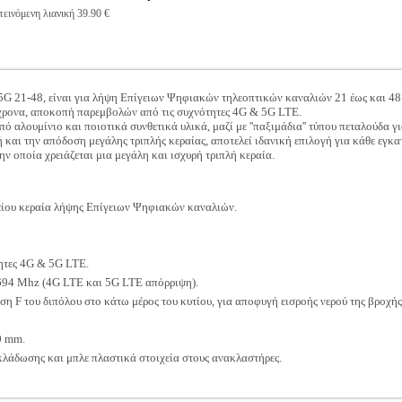
εινόμενη λιανική 39.90 €
 21-48, είναι για λήψη Επίγειων Ψηφιακών τηλεοπτικών καναλιών 21 έως και 48 
χρονα, αποκοπή παρεμβολών από τις συχνότητες 4G & 5G LTE.
πό αλουμίνιο και ποιοτικά συνθετικά υλικά, μαζί με ''παξιμάδια'' τύπου πεταλούδα
 και την απόδοση μεγάλης τριπλής κεραίας, αποτελεί ιδανική επιλογή για κάθε εγκα
ν οποία χρειάζεται μια μεγάλη και ισχυρή τριπλή κεραία.
είου κεραία λήψης Επίγειων Ψηφιακών καναλιών.
ητες 4G & 5G LTE.
694 Mhz (4G LTE και 5G LTE απόρριψη).
η F του διπόλου στο κάτω μέρος του κυτίου, για αποφυγή εισροής νερού της βροχή
0 mm.
κλάδωσης και μπλε πλαστικά στοιχεία στους ανακλαστήρες.