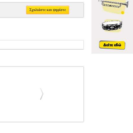
Σχολιάστε και ψηφίστε
ΚΗ
EASY PICKINGS PAUL SIMON