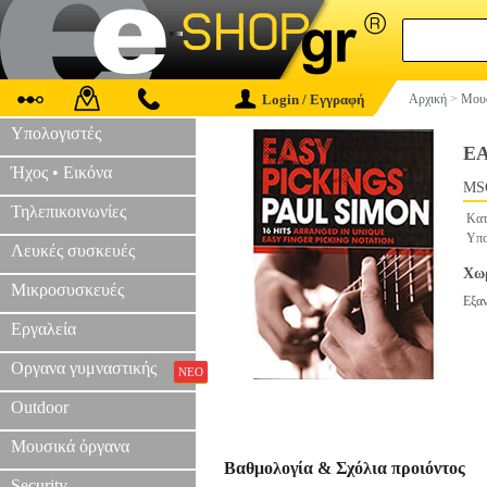
Login / Εγγραφή
Αρχική
>
Μουσ
Υπολογιστές
EA
Ήχος • Εικόνα
MS
Τηλεπικοινωνίες
Κατ
Υπο
Λευκές συσκευές
Χωρ
Μικροσυσκευές
Εξα
Εργαλεία
Οργανα γυμναστικής
ΝΕΟ
Outdoor
Μουσικά όργανα
Βαθμολογία & Σχόλια προιόντος
Security