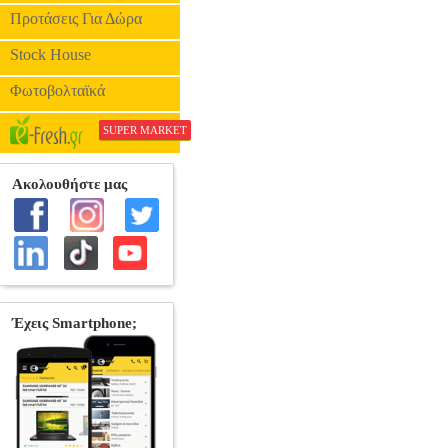
Προτάσεις Για Δώρα
Stock House
Φωτοβολταϊκά
SUPER MARKET