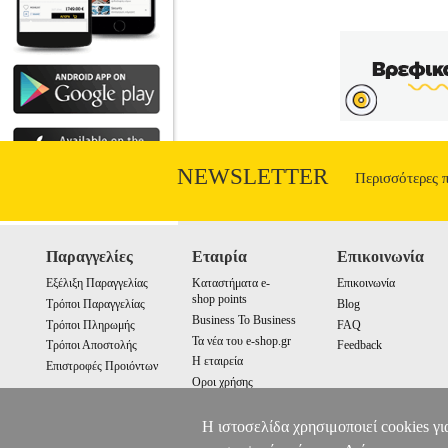
NEWSLETTER
Περισσότερες 
Παραγγελίες
Εταιρία
Επικοινωνία
Εξέλιξη Παραγγελίας
Καταστήματα e-
Επικοινωνία
shop points
Τρόποι Παραγγελίας
Blog
Business To Business
Τρόποι Πληρωμής
FAQ
Τα νέα του e-shop.gr
Τρόποι Αποστολής
Feedback
Η εταιρεία
Επιστροφές Προιόντων
Οροι χρήσης
Cookies
Η ιστοσελίδα χρησιμοποιεί cookies γι