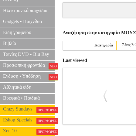
Ηλεκτρονικά παιχνίδια
Gadgets • Παιχνίδια
Είδη γραφείου
Αναζήτηση στην κατηγορία ΜΟ
Βιβλία
Κατηγορία
Ξένες Συ
Ταινίες DVD • Blu Ray
Last viewed
Προσωπική φροντίδα
ΝΕΟ
Ενδυση • Υπόδηση
ΝΕΟ
Αθλητικά είδη
Βρεφικά • Παιδικά
Crazy Sundays
ΠΡΟΣΦΟΡΕΣ
Eshop Specials
ΠΡΟΣΦΟΡΕΣ
EASY PICKINGS PAUL SIM
Zen 10
ΠΡΟΣΦΟΡΕΣ