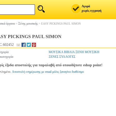
Αγορά
χωρίς εγγραφή
ικά όργανα
>
Ξένης μουσικής
>
EASY PICKINGS PAUL SIMON
SY PICKINGS PAUL SIMON
C.602452
ηγορία
ΜΟΥΣΙΚΑ ΒΙΒΛΙΑ ΞΕΝΗ ΜΟΥΣΙΚΗ
κατηγορία
ΞΕΝΕΣ ΣΥΛΛΟΓΕΣ
ίς έξοδα αποστολής για παραλαβή από οποιοδήποτε eshop point!
ντλημένο.
Αποστολή ενημέρωσης με email μόλις ξαναγίνει διαθέσιμο