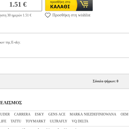
1.51 €
Προσθήκη στη wishlist
ιστη 30 ημερών 1.51 €
ρων της E-sky.
Σύνολο ψήφων: 0
ΝΤΕΛΙΣΜΟΣ
RUDER
CARRERA
ESKY
GENS ACE
MARKA NIEZDEFINIOWANA
OEM
IFE
TATTU
TOYMARKT
ULTRAFLY
VQ DELTA