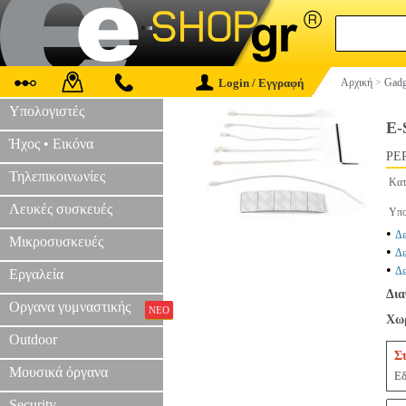
Login / Εγγραφή
Αρχική
>
Gadg
Υπολογιστές
E-
Ήχος • Εικόνα
PER
Τηλεπικοινωνίες
Κατ
Λευκές συσκευές
Υπο
•
Δε
Μικροσυσκευές
•
Δε
•
Δε
Εργαλεία
Δια
Οργανα γυμναστικής
ΝΕΟ
Χωρ
Outdoor
Σ
Μουσικά όργανα
Εδ
Security