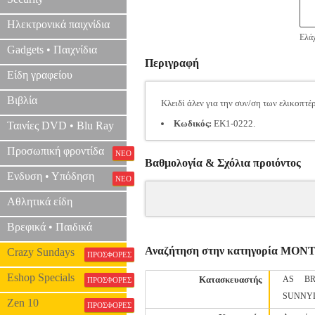
Ηλεκτρονικά παιχνίδια
Ελάχ
Gadgets • Παιχνίδια
Περιγραφή
Είδη γραφείου
Βιβλία
Κλειδί άλεν για την συν/ση των ελικοπτέ
Κωδικός:
EK1-0222.
Ταινίες DVD • Blu Ray
Προσωπική φροντίδα
ΝΕΟ
Βαθμολογία & Σχόλια προιόντος
Ενδυση • Υπόδηση
ΝΕΟ
Αθλητικά είδη
Βρεφικά • Παιδικά
Αναζήτηση στην κατηγορία ΜΟ
Crazy Sundays
ΠΡΟΣΦΟΡΕΣ
Eshop Specials
Κατασκευαστής
AS
B
ΠΡΟΣΦΟΡΕΣ
SUNNYL
Zen 10
ΠΡΟΣΦΟΡΕΣ