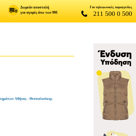
Δωρεάν αποστολή
Για τηλεφωνικές παραγγελίες
211 500 0 500
για αγορές άνω των 90€
τημάτων Αθήνας - Θεσσαλονίκης