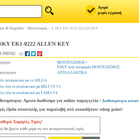
Αγορά
χωρίς εγγραφή
ets & Παιχνίδια
>
Μοντελισμός
>
E-SKY EK1-0222 ALLEN KEY
SKY EK1-0222 ALLEN KEY
.990102
ηγορία
ΜΟΝΤΕΛΙΣΜΟΣ
•
ESKY στην κατηγορία ΜΟΝΤΕΛΙΣΜΟΣ
κατηγορία
ΑΝΤΑΛΛΑΚΤΙΚΑ
ίτε ανταλακτικά για το WILGA
ίτε όλα τα ανταλακτικά για BELT CP V2
ίτε όλα τα ανταλακτικά για LAMA V4
θεσιμότητα: Αμεσα διαθέσιμο για online παραγγελία
/
Διαθεσιμότητα κατασ
ίς έξοδα αποστολής για παραλαβή από οποιοδήποτε eshop point!
ταθερά Χαμηλές Τιμές!
ώ θα βρείτε κάθε μέρα τις πιο ανταγωνιστικές τιμές