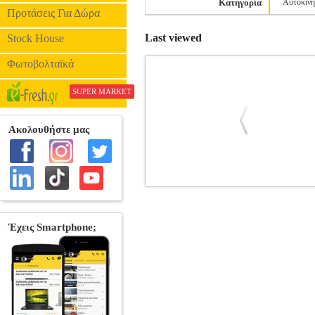
Κατηγορία
Αυτοκίνη
Προτάσεις Για Δώρα
Last viewed
Stock House
Φωτοβολταϊκά
SUPER MARKET
E-SKY EK1-0222 ALLEN KEY
PE
ΜΟΝΤΕΛΙΣΜΟΣ Κλειδί άλεν 