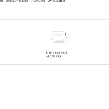
τα
Αυτοκινητόδρομοι
Αεροπλάνα
Ανταλλακτικά
E-SKY EK1-0222
ALLEN KEY
R.990102
PER.990102
ESKY
ESKY
ΜΟΝΤΕΛΙΣΜΟΣ
Κατηγορία
για την συν/ση των ελικοπτέρων της E-sky. • Κωδικός: EK1-0222
1.51