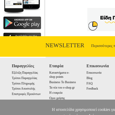
NEWSLETTER
Περισσότερες 
Παραγγελίες
Εταιρία
Επικοινωνία
Εξέλιξη Παραγγελίας
Καταστήματα e-
Επικοινωνία
shop points
Τρόποι Παραγγελίας
Blog
Business To Business
Τρόποι Πληρωμής
FAQ
Τα νέα του e-shop.gr
Τρόποι Αποστολής
Feedback
Η εταιρεία
Επιστροφές Προιόντων
Οροι χρήσης
Cookies
Η ιστοσελίδα χρησιμοποιεί cookies γι