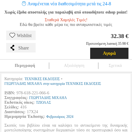
Αναμένεται νέα διαθεσιμότητα μετά τις 24-8
Χωρίς έξοδα αποστολής για παραλαβή από οποιοδήποτε eshop point!
Σταθερά Χαμηλές Τιμές!
Εδώ θα βρείτε κάθε μέρα τις πιο ανταγωνιστικές τιμές
32.38 €
Wishlist
Προτεινόμενη λιανική 35.98 €
Share
Αγορά
Περιγραφή
Αξιολόγηση
Σχετικά
Κατηγορία:
•
ΤΕΧΝΙΚΕΣ ΕΚΔΟΣΕΙΣ
ΓΕΩΡΓΙΑΔΗΣ ΜΙΧΑΗΛ στην κατηγορία ΤΕΧΝΙΚΕΣ ΕΚΔΟΣΕΙΣ
ISBN:
978-618-221-066-6
Συγγραφέας:
ΓΕΩΡΓΙΑΔΗΣ ΜΙΧΑΗΛ
Εκδοτικός οίκος:
ΤΖΙΟΛΑΣ
Σελίδες:
416
Διαστάσεις:
17Χ24
Ημερομηνία Έκδοσης:
Φεβρουάριος
2024
Σκοπός του βιβλίου είναι να καλύψει το αντικείμενο της δυναμικής
μοντελοποίησης συστημάτων διεργασιών τόσο σε προπτυχιακό όσο και