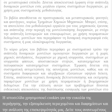
σε μεταπτυχιακό επίπεδο. Δίνεται αποκλειστικά έμφαση στην ανάπτυξη
δυναμικών μοντέλων ενός μεγάλου εύρους συστημάτων διεργασιών, με
χρήση μιας συστηματικής μεθοδολογίας.
Το βιβλίο απευθύνεται σε προπτυχιακούς και μεταπτυχιακούς φοιτητές
και φοιτήτριες, κυρίως Τμημάτων Χημικών Μηχανικών. Μπορεί, επίσης,
να αποτελέσει ένα μεθοδολογικό εργαλείο για τους μηχανικούς έρευνας
και ανάπτυξης στην περιοχή της μοντελοποίησης διεργασιών, με στόχο
την ανάπτυξη λεπτομερών και επικυρωμένων, με χρήση πειραματικών
δεδομένων, μοντέλων που περιγράφουν τη δυναμική συμπεριφορά ενός
συστήματος ή μιας ολοκληρωμένης διεργασίας.
Το κύριο μέρος του βιβλίου περιγράφει με συστηματικό τρόπο την
ανάπτυξη δυναμικών μοντέλων ομοιογενών διεργασιών με ή χωρίς
χημικές αντιδράσεις, διεργασιών με χημική ισορροπία, συστημάτων με
ισορροπία φάσεων, αποστακτικών στηλών, κατανεμημένων και
πολυφασικών κατανεμημένων συστημάτων. Έμφαση δίνεται στη
συστηματική αντιμετώπιση της ασυνέχειας μοντέλων, καθώς και σε
συστήματα διαφορικών και αλγεβρικών εξισώσεων υψηλού δείκτη.
Επίσης, αναλύονται τεχνικές δυναμικής βελτιστοποίησης και εκτίμησης
παραμέτρων μοντέλων με χρήση πειραματικών ή βιομηχανικών
δεδομένων. Για την επίλυση αυτών των προβλημάτων δίνονται
ενδεικτικές απεικονίσεις της διατύπωσης εισαγωγής των μοντέλων στο
περιβάλλον gPROMS. Τέλος, παρουσιάζονται λυμένες ασκήσεις/μελέτες
Η ιστοσελίδα χρησιμοποιεί cookies για την ευκολία της
περίπτωσης που αφορούν ένα μεγάλο εύρος συστημάτων διεργασιών.
περιήγησης, την εξατομίκευση περιεχομένου και διαφημίσεων και
την ανάλυση της επισκεψιμότητάς μας. Δείτε τους ανανεωμένους
ΔΥΝΑΜΙΚΗ ΜΟΝΤΕΛΟΠΟΙΗΣΗ ΣΥΣΤΗΜΑΤΩΝ ΔΙΕΡΓΑΣΙΩΝ