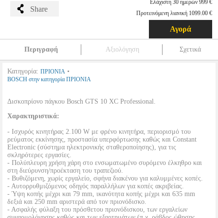
Ελάχιστη 30 ημερών 999 €
Share
Προτεινόμενη λιανική 1099.00 €
Αγορά
Περιγραφή
Αξιολόγηση
Σχετικά
Κατηγορία:
•
ΠΡΙΟΝΙΑ
BOSCH στην κατηγορία ΠΡΙΟΝΙΑ
Δισκοπρίονο πάγκου Bosch GTS 10 XC Professional.
Χαρακτηριστικά:
- Ισχυρός κινητήρας 2.100 W με φρένο κινητήρα, περιορισμό του
ρεύματος εκκίνησης, προστασία υπερφόρτωσης καθώς και Constant
Electronic (σύστημα ηλεκτρονικής σταθεροποίησης), για τις
σκληρότερες εργασίες.
- Πολύπλευρη χρήση χάρη στο ενσωματωμένο συρόμενο έλκηθρο και
στη διεύρυνση/προέκταση του τραπεζιού.
- Βυθιζόμενη, χωρίς εργαλείο, σφήνα διακένου για καλυμμένες κοπές.
- Αυτορρυθμιζόμενος οδηγός παραλλήλων για κοπές ακριβείας.
- Ύψη κοπής μέχρι και 79 mm, ικανότητα κοπής μέχρι και 635 mm
δεξιά και 250 mm αριστερά από τον πριονόδισκο.
- Ασφαλής φύλαξη του πρόσθετου πριονόδισκου, των εργαλείων
συναρμολόγησης καθώς και των εξαρτημάτων (π.χ. ράβδος ώθησης,