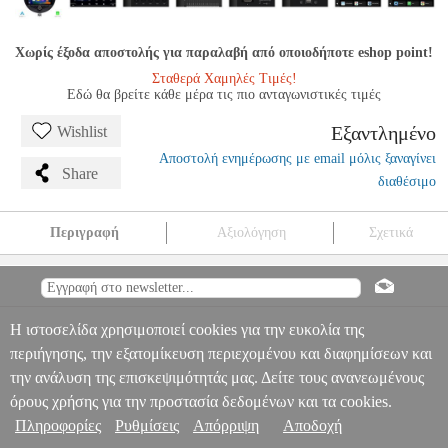
Χωρίς έξοδα αποστολής για παραλαβή από οποιοδήποτε eshop point!
Σταθερά Χαμηλές Τιμές!
Εδώ θα βρείτε κάθε μέρα τις πιο ανταγωνιστικές τιμές
Εξαντλημένο
Wishlist
Αποστολή ενημέρωσης με email μόλις ξαναγίνει
Share
διαθέσιμο
Περιγραφή
Αξιολόγηση
Σχετικά
DIQ BXF 6066_CPA 9'' MINΙ F55-56-F57 2015> CLUBMAN F54
2015> ROADS F59 2014> COUNTR F60 2016>
PER.239846
PER.239846
DIGITAL IQ
DIGITAL IQ
CAR MULTIMEDIA OEM
Πληροφορίες & Υπηρεσίες >
DIQ BXF 6066_CPA 9" MINΙ F55-56-F57 2015> CLUBMAN F54
Η ιστοσελίδα χρησιμοποιεί cookies για την ευκολία της
2015> ROADS F59 2014> COUNTR F60 2016>
περιήγησης, την εξατομίκευση περιεχομένου και διαφημίσεων και
0
την ανάλυση της επισκεψιμότητάς μας. Δείτε τους ανανεωμένους
όρους χρήσης για την προστασία δεδομένων και τα cookies.
Πληροφορίες
Ρυθμίσεις
Απόρριψη
Αποδοχή