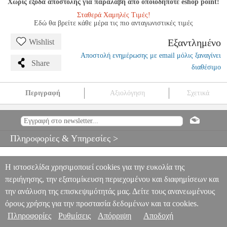
Χωρίς έξοδα αποστολής για παραλαβή από οποιοδήποτε eshop point!
Σταθερά Χαμηλές Τιμές!
Εδώ θα βρείτε κάθε μέρα τις πιο ανταγωνιστικές τιμές
Εξαντλημένο
Wishlist
Αποστολή ενημέρωσης με email μόλις ξαναγίνει
Share
διαθέσιμο
Περιγραφή
Αξιολόγηση
Σχετικά
ΔΗΜΗΤΡΗΣ ΜΗΝΑΚΑΚΗΣ - ΕΓΧΕΙΡΙΔΙΟ ΑΚΟΥΣΤΙΚΩΝ
ΔΕΞΙΟΤΗΤΩΝ (ΒΚ/CD)
MSC.601554
MSC.601554
ΜΟΥΣΙΚΑ
ΒΙΒΛΙΑ ΘΕΩΡΗΤΙΚΑ
ΔΗΜΗΤΡΗΣ ΜΗΝΑΚΑΚΗΣ -
Πληροφορίες & Υπηρεσίες >
ΕΓΧΕΙΡΙΔΙΟ ΑΚΟΥΣΤΙΚΩΝ ΔΕΞΙΟΤΗΤΩΝ (ΒΚ/CD)
0
Η ιστοσελίδα χρησιμοποιεί cookies για την ευκολία της
περιήγησης, την εξατομίκευση περιεχομένου και διαφημίσεων και
την ανάλυση της επισκεψιμότητάς μας. Δείτε τους ανανεωμένους
όρους χρήσης για την προστασία δεδομένων και τα cookies.
Πληροφορίες
Ρυθμίσεις
Απόρριψη
Αποδοχή