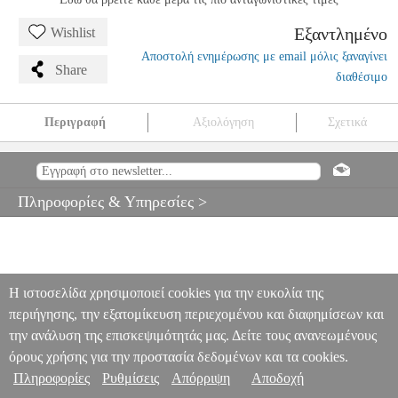
Εξαντλημένο
Wishlist
Αποστολή ενημέρωσης με email μόλις ξαναγίνει
Share
διαθέσιμο
Περιγραφή
Αξιολόγηση
Σχετικά
DIGITAL IQ SSZ 12769_CPA 10INC MULTIMEDIA TABLET
FOR VW TOURAN MOD. 2016>
PER.237388
PER.237388
DIGITAL IQ
DIGITAL IQ
CAR MULTIMEDIA OEM
DIGITAL IQ
Πληροφορίες & Υπηρεσίες >
SSZ 12769_CPA 10INC MULTIMEDIA TABLET FOR VW
TOURAN MOD. 2016>
0
Η ιστοσελίδα χρησιμοποιεί cookies για την ευκολία της
περιήγησης, την εξατομίκευση περιεχομένου και διαφημίσεων και
την ανάλυση της επισκεψιμότητάς μας. Δείτε τους ανανεωμένους
όρους χρήσης για την προστασία δεδομένων και τα cookies.
Πληροφορίες
Ρυθμίσεις
Απόρριψη
Αποδοχή