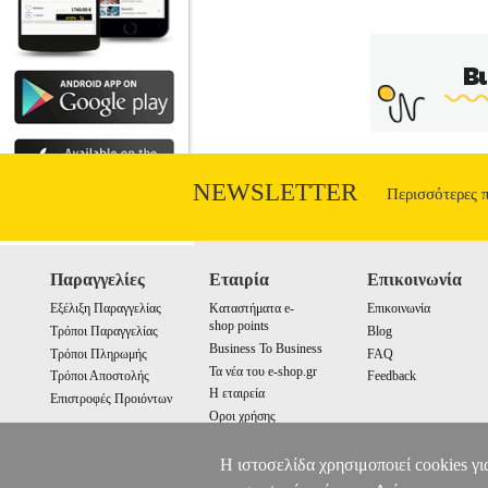
NEWSLETTER
Περισσότερες 
Παραγγελίες
Εταιρία
Επικοινωνία
Εξέλιξη Παραγγελίας
Καταστήματα e-
Επικοινωνία
shop points
Τρόποι Παραγγελίας
Blog
Business To Business
Τρόποι Πληρωμής
FAQ
Τα νέα του e-shop.gr
Τρόποι Αποστολής
Feedback
Η εταιρεία
Επιστροφές Προιόντων
Οροι χρήσης
Cookies
Η ιστοσελίδα χρησιμοποιεί cookies γι