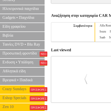
Ηλεκτρονικά παιχνίδια
Αναζήτηση στην κατηγορία CA
Gadgets • Παιχνίδια
Συμβατότητα
Alfa Ro
Είδη γραφείου
Isuzu
Βιβλία
Saab
S
Ταινίες DVD • Blu Ray
Last viewed
Προσωπική φροντίδα
ΝΕΟ
Ενδυση • Υπόδηση
ΝΕΟ
Αθλητικά είδη
Βρεφικά • Παιδικά
Crazy Sundays
ΠΡΟΣΦΟΡΕΣ
Eshop Specials
ΠΡΟΣΦΟΡΕΣ
DIGITAL IQ SSZ 12509_CPA 9INC 
Zen 10
ΠΡΟΣΦΟΡΕΣ
IQ
CAR MULTIMEDIA OEM