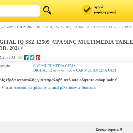
Αγορά
χωρίς εγγραφή
 - Εικόνα
>
Car Audio
>
DIGITAL IQ SSZ 12509_CPA 9INC MULTIMEDIA TABLET FOR PE
GITAL IQ SSZ 12509_CPA 9INC MULTIMEDIA TABLE
D. 2021>
.237203
ηγορία
CAR MULTIMEDIA OEM
•
DIGITAL IQ στην κατηγορία CAR MULTIMEDIA OEM
ίς έξοδα αποστολής για παραλαβή από οποιοδήποτε eshop point!
ντλημένο.
Αποστολή ενημέρωσης με email μόλις ξαναγίνει διαθέσιμο
Σύνολο ψήφων: 0