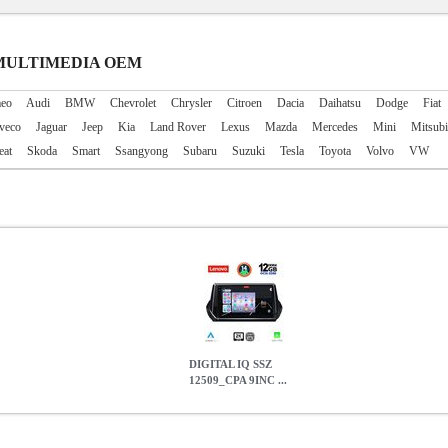
R MULTIMEDIA OEM
meo
Audi
BMW
Chevrolet
Chrysler
Citroen
Dacia
Daihatsu
Dodge
Fiat
Iveco
Jaguar
Jeep
Kia
Land Rover
Lexus
Mazda
Mercedes
Mini
Mitsubi
eat
Skoda
Smart
Ssangyong
Subaru
Suzuki
Tesla
Toyota
Volvo
VW
DIGITAL IQ SSZ
12509_CPA 9INC ...
MULTIMEDIA TABLET FOR PEUGEOT 208 2008 MOD. 2021>
PE
DIGITAL IQ SSZ 12509_CPA 9INC MULTIMEDIA TABLET FOR