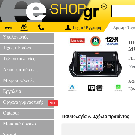
Login / Εγγραφή
Αρχική
>
Ήχος
Υπολογιστές
DI
Ήχος • Εικόνα
MO
Τηλεπικοινωνίες
PER
Κατ
Λευκές συσκευές
Μικροσυσκευές
Χωρ
Εξα
Εργαλεία
Οργανα γυμναστικής
ΝΕΟ
Outdoor
Βαθμολογία & Σχόλια προιόντος
Μουσικά όργανα
Security