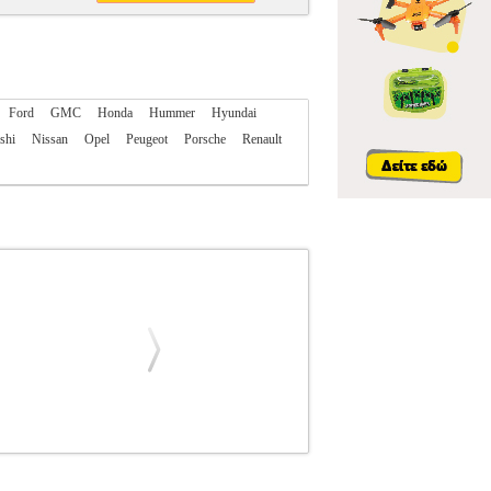
Ford
GMC
Honda
Hummer
Hyundai
shi
Nissan
Opel
Peugeot
Porsche
Renault
R.237203
PER.237203
DIGITAL IQ
DIGITAL
 PEUGEOT 208 2008 MOD. 2021>