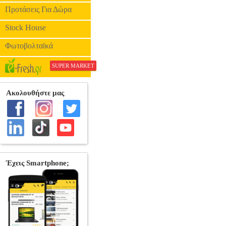
Προτάσεις Για Δώρα
Stock House
Φωτοβολταϊκά
SUPER MARKET