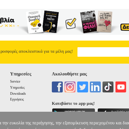
προσφορές αποκλειστικά για τα μέλη μας!
Υπηρεσίες
Ακολουθήστε μας
Service
Υπηρεσίες
Downloads
Εγγυήσεις
Κατεβάστε το app μας!
α την ευκολία της περιήγησης, την εξατομίκευση περιεχομένου και δι