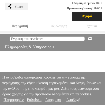
Ελάχιστη 30 ημερών 189 €
Share
Προτεινόμενη λιανική 199.00 €
Αγορά
Περιγραφή
Αξιολόγηση
Σχετικά
DIGITAL IQ DYP 68A (6X8''-500W)
PER.291181
PER.291181
DIGITAL IQ
DIGITAL IQ
ΗΧΕΙΑ ΑΥΤΟΚΙΝΗΤΟΥ
DIGITAL IQ
DYP 68A (6X8"-500W)
Πληροφορίες & Υπηρεσίες >
189.00
Η ιστοσελίδα χρησιμοποιεί cookies για την ευκολία της
περιήγησης, την εξατομίκευση περιεχομένου και διαφημίσεων και
την ανάλυση της επισκεψιμότητάς μας. Δείτε τους ανανεωμένους
όρους χρήσης για την προστασία δεδομένων και τα cookies.
Πληροφορίες
Ρυθμίσεις
Απόρριψη
Αποδοχή