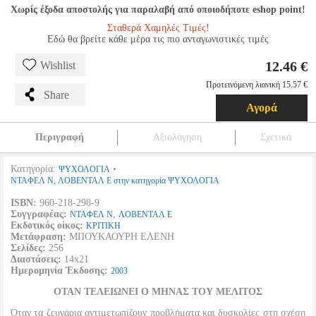
Χωρίς έξοδα αποστολής για παραλαβή από οποιοδήποτε eshop point!
Σταθερά Χαμηλές Τιμές!
Εδώ θα βρείτε κάθε μέρα τις πιο ανταγωνιστικές τιμές
12.46 €
Wishlist
Προτεινόμενη λιανική 15.57 €
Share
Αγορά
Περιγραφή
Αξιολόγηση
Σχετικά
Κατηγορία:
•
ΨΥΧΟΛΟΓΙΑ
ΝΤΑΦΕΛ Ν, ΛΟΒΕΝΤΑΛ Ε στην κατηγορία ΨΥΧΟΛΟΓΙΑ
ISBN:
960-218-298-9
Συγγραφέας:
,
ΝΤΑΦΕΛ Ν
ΛΟΒΕΝΤΑΛ Ε
Εκδοτικός οίκος:
ΚΡΙΤΙΚΗ
Μετάφραση:
ΜΠΟΥΚΑΟΥΡΗ ΕΛΕΝΗ
Σελίδες:
256
Διαστάσεις:
14x21
Ημερομηνία Έκδοσης:
2003
ΟΤΑΝ ΤΕΛΕΙΩΝΕΙ Ο ΜΗΝΑΣ ΤΟΥ ΜΕΛΙΤΟΣ
Όταν τα ζευγάρια αντιμετωπίζουν προβλήματα και δυσκολίες στη σχέση