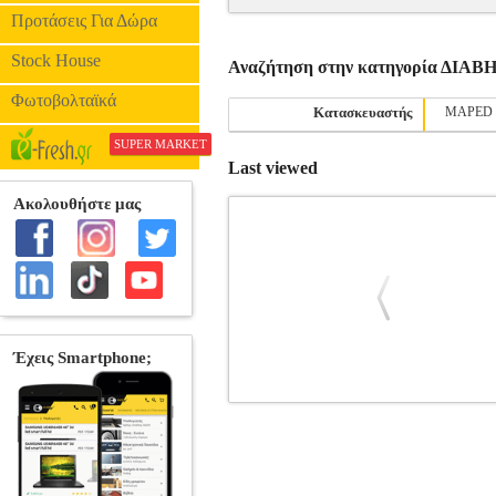
Προτάσεις Για Δώρα
Stock House
Αναζήτηση στην κατηγορία ΔΙΑΒ
Φωτοβολταϊκά
Κατασκευαστής
MAPED
SUPER MARKET
Last viewed
ΔΙΑΒΗΤΗΣ MAPED ΜΕ STOP SYST
•MAPED στην κατηγορία ΔΙΑΒΗΤΕΣ Η MA
κόσμο χωρίς να σταματά την συνεχή 
αποκλειστική καινοτομία της εταιρίας γι
προστατευτικό καπάκι για την μύτη κα