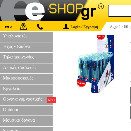
Login / Εγγραφή
Αρχική
>
Είδη
Υπολογιστές
Ήχος • Εικόνα
Τηλεπικοινωνίες
Λευκές συσκευές
Μικροσυσκευές
Εργαλεία
Οργανα γυμναστικής
ΝΕΟ
Outdoor
Μουσικά όργανα
Security