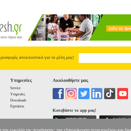
MAPED ΜΕ STOP SYSTEM ΣΕΤ 3 ΤΕΜΑΧΙΩΝ
4.50
προσφορές αποκλειστικά για τα μέλη μας!
Υπηρεσίες
Ακολουθήστε μας
Service
Υπηρεσίες
Downloads
Εγγυήσεις
Κατεβάστε το app μας!
α την ευκολία της περιήγησης, την εξατομίκευση περιεχομένου και δι