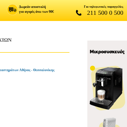
Δωρεάν αποστολή
Για τηλεφωνικές παραγγελίες
211 500 0 500
για αγορές άνω των 90€
ΧΙΩΝ
ταστημάτων Αθήνας - Θεσσαλονίκης