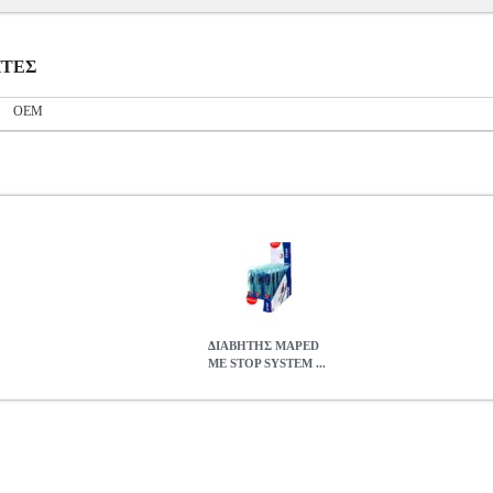
ΗΤΕΣ
OEM
ΔΙΑΒΗΤΗΣ MAPED
ΜΕ STOP SYSTEM ...
EM ΣΕΤ 3 ΤΕΜΑΧΙΩΝ
ANA.MAP00001
ANA.MAP00001
MAPE
PED είναι μια εταιρεία με πάνω από 50 χρόνια πείρα και τεχνογν
έρευνα για καινούργιες λύσεις σε σχεδιασμό και εργονομία. Οι δι
α να μπλοκάρουν τους βραχίονες, ώστε να μην χάνουμε το άνοιγμα που
ι την βελόνα. Η συσκευασία περιλαμβάνει : • 1 διαβήτη Stop System 