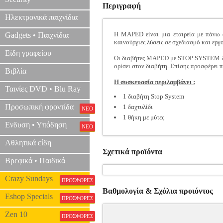
Περιγραφή
Ηλεκτρονικά παιχνίδια
Η MAPED είναι μια εταιρεία με πάνω α
Gadgets • Παιχνίδια
καινούργιες λύσεις σε σχεδιασμό και εργ
Είδη γραφείου
Οι διαβήτες MAPED με STOP SYSTEM διαθ
ορίσει στον διαβήτη. Επίσης προσφέρει π
Βιβλία
Η συσκευασία περιλαμβάνει :
Ταινίες DVD • Blu Ray
1 διαβήτη Stop System
Προσωπική φροντίδα
1 δαχτυλίδι
ΝΕΟ
1 θήκη με μύτες
Ενδυση • Υπόδηση
ΝΕΟ
Αθλητικά είδη
Σχετικά προϊόντα
Βρεφικά • Παιδικά
Crazy Sundays
ΠΡΟΣΦΟΡΕΣ
Βαθμολογία & Σχόλια προιόντος
Eshop Specials
ΠΡΟΣΦΟΡΕΣ
Zen 10
ΠΡΟΣΦΟΡΕΣ