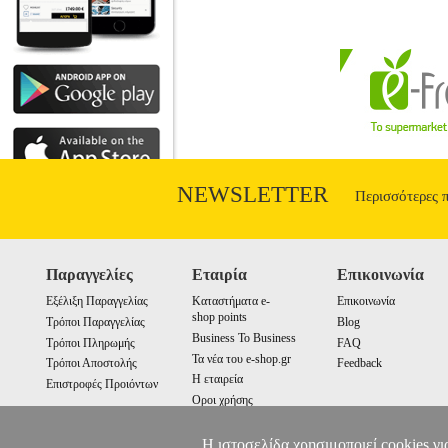
NEWSLETTER
Περισσότερες 
Παραγγελίες
Εταιρία
Επικοινωνία
Εξέλιξη Παραγγελίας
Καταστήματα e-
Επικοινωνία
shop points
Τρόποι Παραγγελίας
Blog
Business To Business
Τρόποι Πληρωμής
FAQ
Τα νέα του e-shop.gr
Τρόποι Αποστολής
Feedback
Η εταιρεία
Επιστροφές Προιόντων
Οροι χρήσης
Cookies
Η ιστοσελίδα χρησιμοποιεί cookies γι