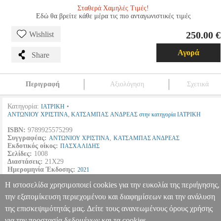
Σταθερά Χαμηλές Τιμές!
Εδώ θα βρείτε κάθε μέρα τις πιο ανταγωνιστικές τιμές
250.00 €
Wishlist
Αγορά
Share
Περιγραφή
Αξιολόγηση
Σχετικά
Κατηγορία:
•
ΙΑΤΡΙΚΗ
ΑΝΤΩΝΙΟΥ ΧΡΙΣΤΙΝΑ, ΚΑΤΣΑΜΠΑΣ ΑΝΔΡΕΑΣ στην κατηγορία ΙΑΤΡΙΚΗ
ISBN:
9789925575299
Συγγραφέας:
,
ΑΝΤΩΝΙΟΥ ΧΡΙΣΤΙΝΑ
ΚΑΤΣΑΜΠΑΣ ΑΝΔΡΕΑΣ
Εκδοτικός οίκος:
ΠΑΣΧΑΛΙΔΗΣ
Σελίδες:
1008
Διαστάσεις:
21Χ29
Ημερομηνία Έκδοσης:
2021
Η ιστοσελίδα χρησιμοποιεί cookies για την ευκολία της περιήγησης,
ΔΕΡΜΑΤΟΛΟΓΙΑ ΑΦΡΟΔΙΣΙΟΛΟΓΙΑ
BKS.0634434
BKS.063443
ΑΝΤΩΝΙΟΥ ΧΡΙΣΤΙΝΑ, ΚΑΤΣΑΜΠΑΣ ΑΝΔΡΕΑΣ
ΑΝΤΩΝΙΟΥ
την εξατομίκευση περιεχομένου και διαφημίσεων και την ανάλυση
ΧΡΙΣΤΙΝΑ, ΚΑΤΣΑΜΠΑΣ ΑΝΔΡΕΑΣ
ΙΑΤΡΙΚΗ
Κατηγορία:
Πληροφορίες & Υπηρεσίες >
της επισκεψιμότητάς μας. Δείτε τους ανανεωμένους όρους χρήσης
ΙΑΤΡΙΚΗ
για την προστασία δεδομένων και τα cookies.
•ΑΝΤΩΝΙΟΥ ΧΡΙΣΤΙΝΑ, ΚΑΤΣΑΜΠΑΣ ΑΝΔΡΕΑΣ στην κατηγορ