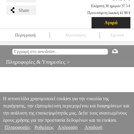
Ελάχιστη 30 ημερών 37.5 €
Share
Προτεινόμενη λιανική 41.90 €
Αγορά
Περιγραφή
Αξιολόγηση
Σχετικά
DELUXE: HARRY POTTER CHAMBER OF SECRETS -
REMUS LUPIN WITH THE SHRIEKING SHACK #156
EPI.19523
EPI.19523
FUNKO POP
FUNKO POP
ΗΡΩΕΣ
Πληροφορίες & Υπηρεσίες >
DELUXE: HARRY POTTER CHAMBER OF SECRETS -
REMUS LUPIN WITH THE SHRIEKING SHACK #156
37.50
Η ιστοσελίδα χρησιμοποιεί cookies για την ευκολία της
περιήγησης, την εξατομίκευση περιεχομένου και διαφημίσεων και
την ανάλυση της επισκεψιμότητάς μας. Δείτε τους ανανεωμένους
όρους χρήσης για την προστασία δεδομένων και τα cookies.
Πληροφορίες
Ρυθμίσεις
Απόρριψη
Αποδοχή