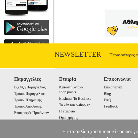
NEWSLETTER
Περισσότερες 
Παραγγελίες
Εταιρία
Επικοινωνία
Εξέλιξη Παραγγελίας
Καταστήματα e-
Επικοινωνία
shop points
Τρόποι Παραγγελίας
Blog
Business To Business
Τρόποι Πληρωμής
FAQ
Τα νέα του e-shop.gr
Τρόποι Αποστολής
Feedback
Η εταιρεία
Επιστροφές Προιόντων
Οροι χρήσης
Cookies
Η ιστοσελίδα χρησιμοποιεί cookies γι