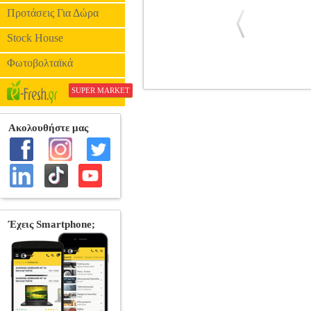
Προτάσεις Για Δώρα
Stock House
Φωτοβολταϊκά
SUPER MARKET
ΔΕΛΤΙΟ ΑΠΟΣΤΟΛΗΣ 17 X 25 ΤΡΙ
ΛΟΓΙΣΤΙΚΑ ΕΝΤΥΠΑ •ΤΥΠΟΤΡΑΣΤ στην 
Τριπλότυπα (50x3) 1 φύλλο λευκό, 1 φύλ