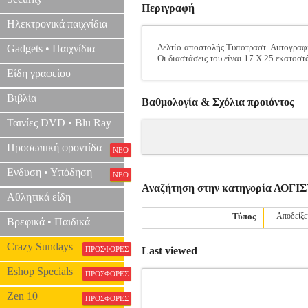
Περιγραφή
Ηλεκτρονικά παιχνίδια
Δελτίο αποστολής Τυποτραστ. Αυτογραφι
Gadgets • Παιχνίδια
Οι διαστάσεις του είναι 17 Χ 25 εκατοστ
Είδη γραφείου
Βιβλία
Βαθμολογία & Σχόλια προιόντος
Ταινίες DVD • Blu Ray
Προσωπική φροντίδα
ΝΕΟ
Ενδυση • Υπόδηση
ΝΕΟ
Αναζήτηση στην κατηγορία ΛΟΓ
Αθλητικά είδη
Τύπος
Αποδείξε
Βρεφικά • Παιδικά
Crazy Sundays
ΠΡΟΣΦΟΡΕΣ
Last viewed
Eshop Specials
ΠΡΟΣΦΟΡΕΣ
Zen 10
ΠΡΟΣΦΟΡΕΣ