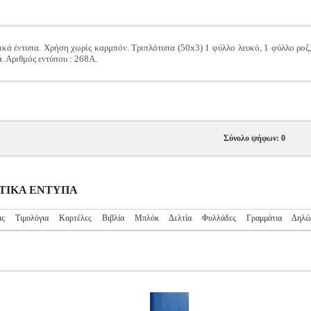
κά έντυπα. Χρήση χωρίς καρμπόν. Τριπλότυπα (50x3) 1 φύλλο λευκό, 1 φύλλο ροζ, 
ά. Αριθμός εντύπου : 268A.
Σύνολο ψήφων: 0
ΙΣΤΙΚΑ ΕΝΤΥΠΑ
ις
Τιμολόγια
Καρτέλες
Βιβλία
Μπλόκ
Δελτία
Φυλλάδες
Γραμμάτια
Δηλώ