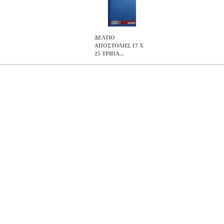
ΔΕΛΤΙΟ
ΑΠΟΣΤΟΛΗΣ 17 X
25 ΤΡΙΠΛ...
ΠΛΟΤΥΠΟ 268A
ANA.LOG0102
ANA.LOG0102
ΤΥΠΟΤΡΑΣΤ
ΤΥ
κατηγορία ΛΟΓΙΣΤΙΚΑ ΕΝΤΥΠΑ Δελτίο αποστολής Τυποτραστ. Α
λο ροζ, 1 φύλλο κίτρινο. ’ριστη εκτύπωση των σελίδων. Οι διαστάσει
: 268A.
ΔΕΛΤΙΟ ΑΠΟΣΤΟΛΗΣ 17 X 25 ΤΡΙΠΛΟΤΥΠΟ 268
5.10