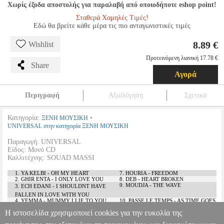
Χωρίς έξοδα αποστολής για παραλαβή από οποιοδήποτε eshop point!
Σταθερά Χαμηλές Τιμές!
Εδώ θα βρείτε κάθε μέρα τις πιο ανταγωνιστικές τιμές
8.89 €
Wishlist
Προτεινόμενη λιανική 17.78 €
Share
Αγορά
Περιγραφή
Αξιολόγηση
Σχετικά
Κατηγορία:
•
ΞΕΝΗ ΜΟΥΣΙΚΗ
UNIVERSAL στην κατηγορία ΞΕΝΗ ΜΟΥΣΙΚΗ
Παραγωγή: UNIVERSAL
Είδος: Μονό CD
Καλλιτέχνης: SOUAD MASSI
1. YA KELBI - OH MY HEART
7. HOURIA - FREEDOM
2. GHIR ENTA - I ONLY LOVE YOU
8. DEB - HEART BROKEN
9. MOUDJA - THE WAVE
3. ECH EDANI - I SHOULDNT HAVE
FALLEN IN LOVE WITH YOU
4. YEMMA - MUMMY I LIE TO YOU
10. PASSE LE TEMPS - AS TIME GOES
ON
Η ιστοσελίδα χρησιμοποιεί cookies για την ευκολία της
5. YAWLIDI - MY LITTLE BOY
11. THEGHRI - I SEND AN S.O.S
6. LE BIEN ET LE MAL - GOOD AND
12. BEB EL MAHDI THE GATE OF