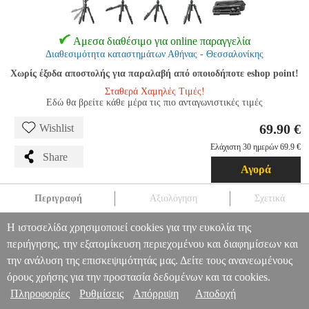
Αμεσα διαθέσιμο για online παραγγελία
Διαθεσιμότητα καταστημάτων Αθήνας - Θεσσαλονίκης
Χωρίς έξοδα αποστολής για παραλαβή από οποιοδήποτε eshop point!
Σταθερά Χαμηλές Τιμές!
Εδώ θα βρείτε κάθε μέρα τις πιο ανταγωνιστικές τιμές
69.90 €
Wishlist
Ελάχιστη 30 ημερών 69.9 €
Share
Αγορά
Περιγραφή
Αξιολόγηση
Σχετικά
CULLMANN RONDO 400T RB6.5
PER.221257
PER.221257
Η ιστοσελίδα χρησιμοποιεί cookies για την ευκολία της
CULLMANN
CULLMANN
ΤΡΙΠΟΔΑ ΦΩΤΟΓΡΑΦΙΚΩΝ
περιήγησης, την εξατομίκευση περιεχομένου και διαφημίσεων και
CULLMANN RONDO 400T RB6.5
Πληροφορίες & Υπηρεσίες >
την ανάλυση της επισκεψιμότητάς μας. Δείτε τους ανανεωμένους
69.90
όρους χρήσης για την προστασία δεδομένων και τα cookies.
Πληροφορίες
Ρυθμίσεις
Απόρριψη
Αποδοχή