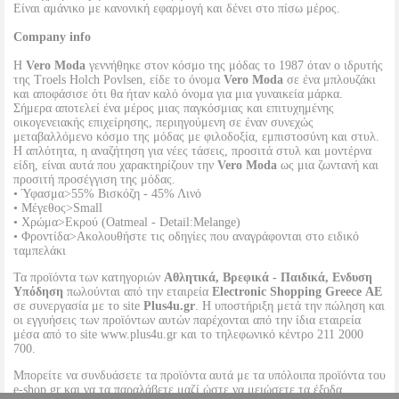
Είναι αμάνικο με κανονική εφαρμογή και δένει στο πίσω μέρος.
Company info
Η
Vero Moda
γεννήθηκε στον κόσμο της μόδας το 1987 όταν ο ιδρυτής
της Troels Holch Povlsen, είδε το όνομα
Vero Moda
σε ένα μπλουζάκι
και αποφάσισε ότι θα ήταν καλό όνομα για μια γυναικεία μάρκα.
Σήμερα αποτελεί ένα μέρος μιας παγκόσμιας και επιτυχημένης
οικογενειακής επιχείρησης, περιηγούμενη σε έναν συνεχώς
μεταβαλλόμενο κόσμο της μόδας με φιλοδοξία, εμπιστοσύνη και στυλ.
Η απλότητα, η αναζήτηση για νέες τάσεις, προσιτά στυλ και μοντέρνα
είδη, είναι αυτά που χαρακτηρίζουν την
Vero Moda
ως μια ζωντανή και
προσιτή προσέγγιση της μόδας.
• Ύφασμα>55% Βισκόζη - 45% Λινό
• Μέγεθος>Small
• Χρώμα>Εκρού (Oatmeal - Detail:Melange)
• Φροντίδα>Ακολουθήστε τις οδηγίες που αναγράφονται στο ειδικό
ταμπελάκι
Τα προϊόντα των κατηγοριών
Αθλητικά, Βρεφικά - Παιδικά, Ενδυση
Υπόδηση
πωλούνται από την εταιρεία
Electronic Shopping Greece ΑΕ
σε συνεργασία με το site
Plus4u.gr
. Η υποστήριξη μετά την πώληση και
οι εγγυήσεις των προϊόντων αυτών παρέχονται από την ίδια εταιρεία
μέσα από το site www.plus4u.gr και το τηλεφωνικό κέντρο 211 2000
700.
Μπορείτε να συνδυάσετε τα προϊόντα αυτά με τα υπόλοιπα προϊόντα του
e-shop.gr και να τα παραλάβετε μαζί ώστε να μειώσετε τα έξοδα