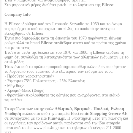
Έχει V λαιμόκοψη και ανομοιόμορφες τιράντες.
Στο μπροστινό μέρος διαθέτει patch με το λογότυπο της
Ellesse
.
Company Info
Η
Ellesse
ιδρύθηκε από τον Leonardo Servadio το 1959 και το όνομα
της προέρχεται από τα αρχικά του «LS», τα οποία στην συνέχεια
εξελίχθησαν σε
Ellesse
.
Έγινε πιο δημοφιλής κατά τη δεκαετία του 1970 παράγοντας skiwear
ρούχα αλλά τo brand
Ellesse
συνθέδηκε στενά από τα πρώτα της χρόνια
και με το τένις.
Έτσι στα μέσα της δεκαετίας του 1970 και 1980, η
Ellesse
κέρδισε τη
φήμη ότι συνδυάζει τη λειτουργικότητα των αθλητικών ενδυμάτων με το
στυλ μόδας.
Ήταν ένα από τα πρώτα εμπορικά σήματα αθλητικών ειδών που έφεραν
το λογότυπό τους εμφανώς στο εξωτερικό των ενδυμάτων τους.
• Πρόσθετα χαρακτηριστικά>
• Ύφασμα>75% Πολυεστέρας - 25% Ελαστάνη
• Μέγεθος>
• Χρώμα>Μπεζ (Beige)
• Φροντίδα>Ακολουθήστε τις οδηγίες που αναγράφονται στο ειδικό
ταμπελάκι
Τα προϊόντα των κατηγοριών
Αθλητικά, Βρεφικά - Παιδικά, Ενδυση
Υπόδηση
πωλούνται από την εταιρεία
Electronic Shopping Greece ΑΕ
σε συνεργασία με το site
Plus4u.gr
. Η υποστήριξη μετά την πώληση και
οι εγγυήσεις των προϊόντων αυτών παρέχονται από την ίδια εταιρεία
μέσα από το site www.plus4u.gr και το τηλεφωνικό κέντρο 211 2000
700.