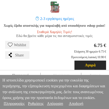
2-3 εργάσιμες ημέρες
Χωρίς έξοδα αποστολής για παραλαβή από οποιοδήποτε eshop point!
Σταθερά Χαμηλές Τιμές!
Εδώ θα βρείτε κάθε μέρα τις πιο ανταγωνιστικές τιμές
6.75 €
Wishlist
Ελάχιστη 30 ημερών 6.75 €
Share
Προτεινόμενη λιανική 10.90 €
Αγορά
Περιγραφή
Αξιολόγηση
Σχετικά
Η ιστοσελίδα χρησιμοποιεί cookies για την ευκολία της
CREATIVE TOYS - SOCCERSTARZ: PORTUGAL BERNARDO
περιήγησης, την εξατομίκευση περιεχομένου και διαφημίσεων και
SILVA - HOME KIT FIGURE
EPI.21754
EPI.21754
CREATIVE
την ανάλυση της επισκεψιμότητάς μας. Δείτε τους ανανεωμένους
TOYS
CREATIVE TOYS
ΗΡΩΕΣ
CREATIVE TOYS -
Πληροφορίες & Υπηρεσίες >
όρους χρήσης για την προστασία δεδομένων και τα cookies.
SOCCERSTARZ: PORTUGAL BERNARDO SILVA - HOME KIT
FIGURE
Πληροφορίες
Ρυθμίσεις
Απόρριψη
Αποδοχή
6.75