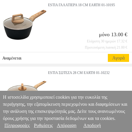
ESTIA ΓΑΛΑΤΙΕΡΑ 18 CM EARTH 01-10195
μόνο 13.00 €
Ελάχιστη 30 ημερών 17.32 €
Προτεινόμενη λιανική 21.00 €
Αγορά
Αναμένεται
ESTIA ΣΩΤΕΖΑ 28 CM EARTH 01-10232
Η ιστοσελίδα χρησιμοποιεί cookies για την ευκολία της
μόνο 22.00 €
περιήγησης, την εξατομίκευση περιεχομένου και διαφημίσεων και
Ελάχιστη 30 ημερών 29.70 €
την ανάλυση της επισκεψιμότητάς μας. Δείτε τους ανανεωμένους
Προτεινόμενη λιανική 35.00 €
όρους χρήσης για την προστασία δεδομένων και τα cookies.
Πληροφορίες
Ρυθμίσεις
Απόρριψη
Αποδοχή
Αγορά
Αναμένεται