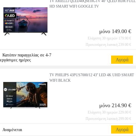
TV ARIELLI QLED40QM10GTV 40'' QLED HDR FULL
HD SMART WIFI GOOGLE TV
μόνο 149.00 €
Ελάχιστη 30 ημερών 179.90 €
Προτεινόμενη λιανική 239.00 €
Κατόπιν παραγγελίας σε 4-7
Αγορά
εργάσιμες ημέρες
TV PHILIPS 43PUS7000/12 43'' LED 4K UHD SMART
WIFI BLACK
μόνο 214.90 €
Ελάχιστη 30 ημερών 229.00 €
Προτεινόμενη λιανική 299.00 €
Αγορά
Αναμένεται