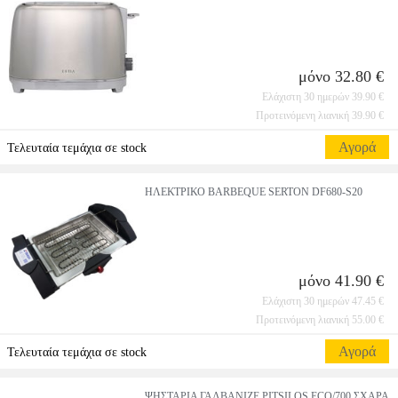
μόνο 32.80 €
Ελάχιστη 30 ημερών 39.90 €
Προτεινόμενη λιανική 39.90 €
Αγορά
Τελευταία τεμάχια σε stock
ΗΛΕΚΤΡΙΚΟ BARBEQUE SERTON DF680-S20
μόνο 41.90 €
Ελάχιστη 30 ημερών 47.45 €
Προτεινόμενη λιανική 55.00 €
Αγορά
Τελευταία τεμάχια σε stock
ΨΗΣΤΑΡΙΑ ΓΑΛΒΑΝΙΖΕ PITSILOS ECO/700 ΣΧΑΡΑ