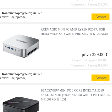
Προτεινόμενη λιανική 535.50 €
Κατόπιν παραγγελίας σε 2-3
Αγορά
εργάσιμες ημέρες
ACEMAGIC MINI PC AMD RYZEN R2544U 8GB
DDR4 256GB SSD WIN11 PRO SILVER K1-R2544U
μόνο 329.00 €
Ελάχιστη 30 ημερών 368.10 €
Προτεινόμενη λιανική 399.90 €
Κατόπιν παραγγελίας σε 2-3
Αγορά
εργάσιμες ημέρες
BLACKVIEW MINI PC 6-CORE INTEL 7 ALDER
LAKE I3-1215U (16GB+512GB) WIN 11 PRO BLACK
MP100PRO-I3-1651